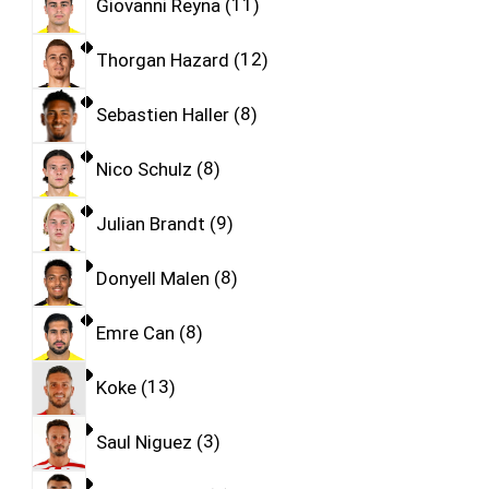
Giovanni Reyna
11
Thorgan Hazard
12
Sebastien Haller
8
Nico Schulz
8
Julian Brandt
9
Donyell Malen
8
Emre Can
8
Koke
13
Saul Niguez
3