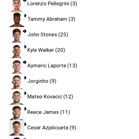
Lorenzo Pellegrini
3
Tammy Abraham
3
John Stones
25
Kyle Walker
20
Aymeric Laporte
13
Jorginho
9
Mateo Kovacic
12
Reece James
11
Cesar Azpilicueta
9