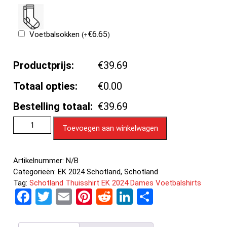
€
6.65
Voetbalsokken
(
+
)
Productprijs:
€39.69
Totaal opties:
€0.00
Bestelling totaal:
€39.69
Toevoegen aan winkelwagen
Artikelnummer:
N/B
Categorieën:
EK 2024 Schotland
,
Schotland
Tag:
Schotland Thuisshirt EK 2024 Dames Voetbalshirts
F
T
E
Pi
R
Li
D
a
wi
m
nt
e
n
el