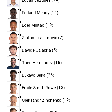
Lucas Vazquez
14
Ferland Mendy
14
Eder Militao
19
Zlatan Ibrahimovic
7
Davide Calabria
5
Theo Hernandez
18
Bukayo Saka
26
Emile Smith Rowe
12
Oleksandr Zinchenko
12