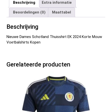
ce
tt
ail
er
d
ke
e
Beschrijving
Extra informatie
b
er
es
di
dI
n
Beoordelingen (0)
Maattabel
o
t
t
n
o
Beschrijving
k
Nieuwe Dames Schotland Thuisshirt EK 2024 Korte Mouw
Voetbalshirts Kopen
Gerelateerde producten