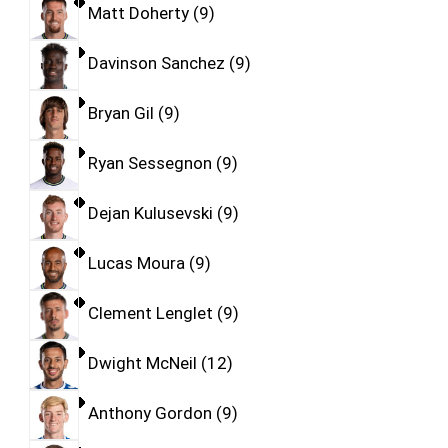
Matt Doherty
9
Davinson Sanchez
9
Bryan Gil
9
Ryan Sessegnon
9
Dejan Kulusevski
9
Lucas Moura
9
Clement Lenglet
9
Dwight McNeil
12
Anthony Gordon
9