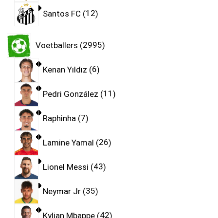
Santos FC
12
Voetballers
2995
Kenan Yıldız
6
Pedri González
11
Raphinha
7
Lamine Yamal
26
Lionel Messi
43
Neymar Jr
35
Kylian Mbappe
42