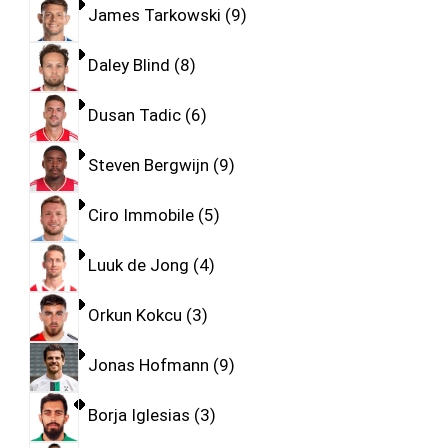
James Tarkowski
9
Daley Blind
8
Dusan Tadic
6
Steven Bergwijn
9
Ciro Immobile
5
Luuk de Jong
4
Orkun Kokcu
3
Jonas Hofmann
9
Borja Iglesias
3