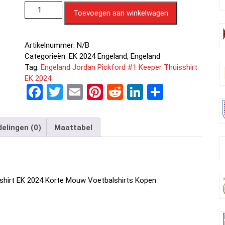
Toevoegen aan winkelwagen
Artikelnummer:
N/B
Categorieën:
EK 2024 Engeland
,
Engeland
Tag:
Engeland Jordan Pickford #1 Keeper Thuisshirt
EK 2024
F
T
E
Pi
R
Li
D
a
wi
m
nt
e
n
el
ce
tt
ail
er
d
ke
e
elingen (0)
Maattabel
b
er
es
di
dI
n
o
t
t
n
o
shirt EK 2024 Korte Mouw Voetbalshirts Kopen
k