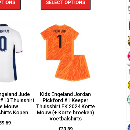
PTIONS
SELECT OPTIONS
ngeland Jude
Kids Engeland Jordan
 #10 Thuisshirt
Pickford #1 Keeper
te Mouw
Thuisshirt EK 2024 Korte
hirts Kopen
Mouw (+ Korte broeken)
Voetbalshirts
39.69
€
33.89