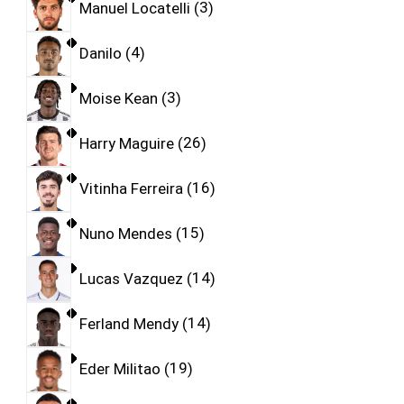
Manuel Locatelli
3
Danilo
4
Moise Kean
3
Harry Maguire
26
Vitinha Ferreira
16
Nuno Mendes
15
Lucas Vazquez
14
Ferland Mendy
14
Eder Militao
19