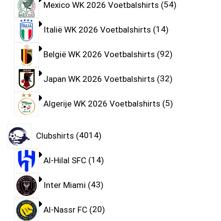
Mexico WK 2026 Voetbalshirts
54
Italië WK 2026 Voetbalshirts
14
België WK 2026 Voetbalshirts
92
Japan WK 2026 Voetbalshirts
32
Algerije WK 2026 Voetbalshirts
5
Clubshirts
4014
Al-Hilal SFC
14
Inter Miami
43
Al-Nassr FC
20