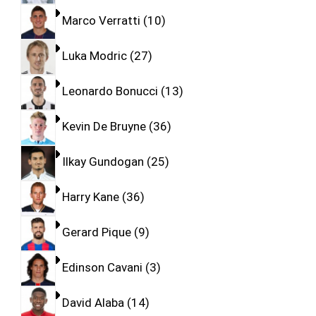
Marco Verratti
10
Luka Modric
27
Leonardo Bonucci
13
Kevin De Bruyne
36
Ilkay Gundogan
25
Harry Kane
36
Gerard Pique
9
Edinson Cavani
3
David Alaba
14