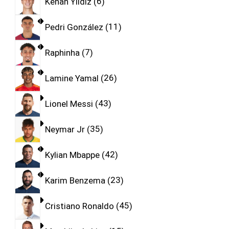
Kenan Yıldız
6
Pedri González
11
Raphinha
7
Lamine Yamal
26
Lionel Messi
43
Neymar Jr
35
Kylian Mbappe
42
Karim Benzema
23
Cristiano Ronaldo
45