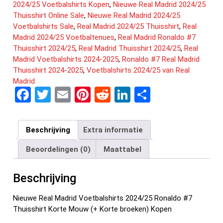
2024/25 Voetbalshirts Kopen
,
Nieuwe Real Madrid 2024/25
Thuisshirt Online Sale
,
Nieuwe Real Madrid 2024/25
Voetbalshirts Sale
,
Real Madrid 2024/25 Thuisshirt
,
Real
Madrid 2024/25 Voetbaltenues
,
Real Madrid Ronaldo #7
Thuisshirt 2024/25
,
Real Madrid Thuisshirt 2024/25
,
Real
Madrid Voetbalshirts 2024-2025
,
Ronaldo #7 Real Madrid
Thuisshirt 2024-2025
,
Voetbalshirts 2024/25 van Real
Madrid
F
T
E
Pi
R
Li
D
a
wi
m
nt
e
n
el
ce
tt
ail
er
d
ke
e
Beschrijving
Extra informatie
b
er
es
di
dI
n
Beoordelingen (0)
Maattabel
o
t
t
n
o
Beschrijving
k
Nieuwe Real Madrid Voetbalshirts 2024/25 Ronaldo #7
Thuisshirt Korte Mouw (+ Korte broeken) Kopen