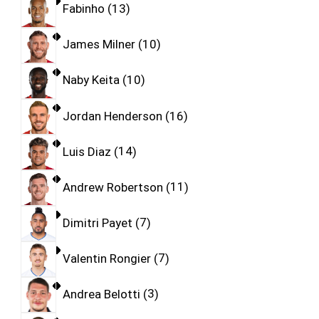
Fabinho
13
James Milner
10
Naby Keita
10
Jordan Henderson
16
Luis Diaz
14
Andrew Robertson
11
Dimitri Payet
7
Valentin Rongier
7
Andrea Belotti
3