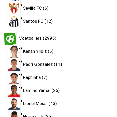
Sevilla FC
6
Santos FC
12
Voetballers
2995
Kenan Yıldız
6
Pedri González
11
Raphinha
7
Lamine Yamal
26
Lionel Messi
43
Neymar Jr
35