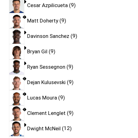
Cesar Azpilicueta
9
Matt Doherty
9
Davinson Sanchez
9
Bryan Gil
9
Ryan Sessegnon
9
Dejan Kulusevski
9
Lucas Moura
9
Clement Lenglet
9
Dwight McNeil
12