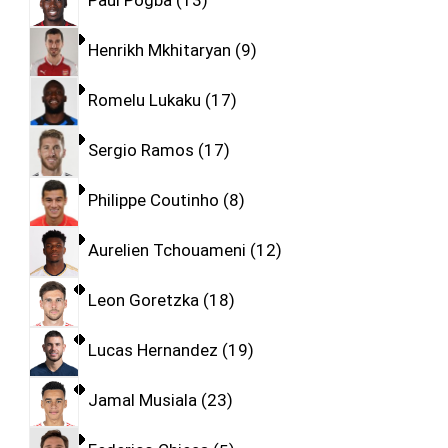
Paul Pogba
13
Henrikh Mkhitaryan
9
Romelu Lukaku
17
Sergio Ramos
17
Philippe Coutinho
8
Aurelien Tchouameni
12
Leon Goretzka
18
Lucas Hernandez
19
Jamal Musiala
23