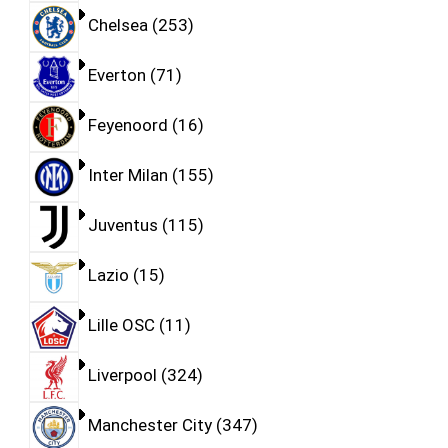
Chelsea
253
Everton
71
Feyenoord
16
Inter Milan
155
Juventus
115
Lazio
15
Lille OSC
11
Liverpool
324
Manchester City
347