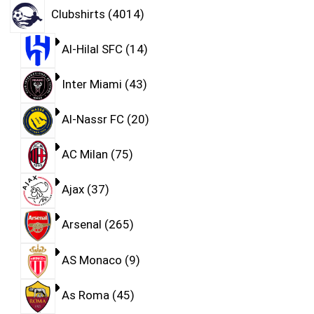
Clubshirts
4014
Al-Hilal SFC
14
Inter Miami
43
Al-Nassr FC
20
AC Milan
75
Ajax
37
Arsenal
265
AS Monaco
9
As Roma
45