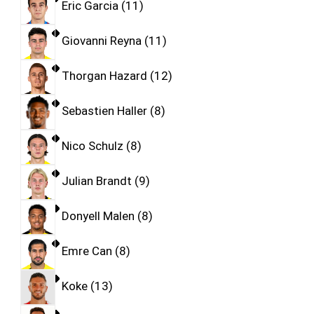
Eric Garcia
11
Giovanni Reyna
11
Thorgan Hazard
12
Sebastien Haller
8
Nico Schulz
8
Julian Brandt
9
Donyell Malen
8
Emre Can
8
Koke
13