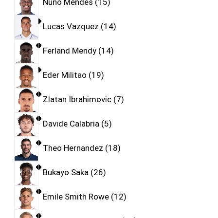
Nuno Mendes
15
Lucas Vazquez
14
Ferland Mendy
14
Eder Militao
19
Zlatan Ibrahimovic
7
Davide Calabria
5
Theo Hernandez
18
Bukayo Saka
26
Emile Smith Rowe
12