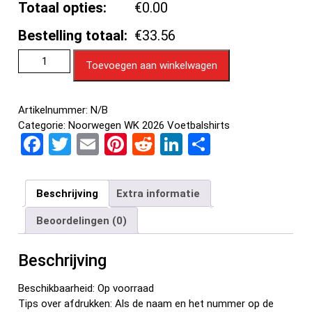
Totaal opties:
€0.00
Bestelling totaal:
€33.56
Toevoegen aan winkelwagen
Artikelnummer:
N/B
Categorie:
Noorwegen WK 2026 Voetbalshirts
F
T
E
Pi
R
Li
D
a
wi
m
nt
e
n
el
ce
tt
ail
er
d
ke
e
Beschrijving
Extra informatie
b
er
es
di
dI
n
Beoordelingen (0)
o
t
t
n
o
Beschrijving
k
Beschikbaarheid: Op voorraad
Tips over afdrukken: Als de naam en het nummer op de