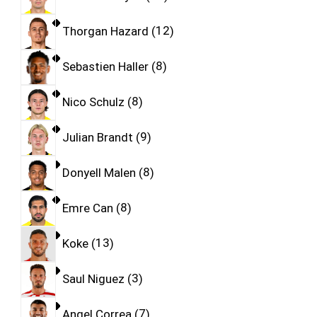
Thorgan Hazard
12
Sebastien Haller
8
Nico Schulz
8
Julian Brandt
9
Donyell Malen
8
Emre Can
8
Koke
13
Saul Niguez
3
Angel Correa
7