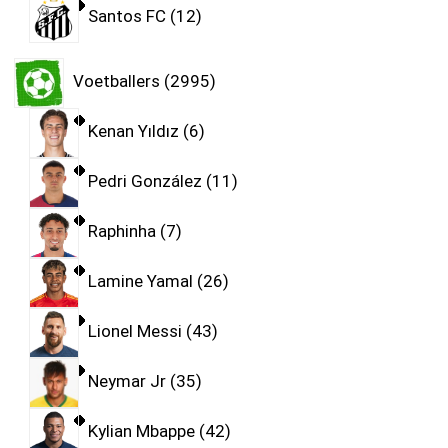
Santos FC
12
Voetballers
2995
Kenan Yıldız
6
Pedri González
11
Raphinha
7
Lamine Yamal
26
Lionel Messi
43
Neymar Jr
35
Kylian Mbappe
42