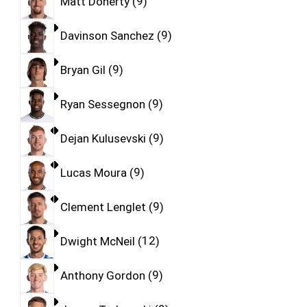
Matt Doherty
9
Davinson Sanchez
9
Bryan Gil
9
Ryan Sessegnon
9
Dejan Kulusevski
9
Lucas Moura
9
Clement Lenglet
9
Dwight McNeil
12
Anthony Gordon
9