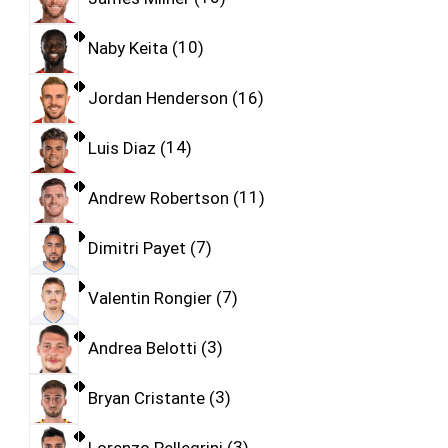
Naby Keita
10
Jordan Henderson
16
Luis Diaz
14
Andrew Robertson
11
Dimitri Payet
7
Valentin Rongier
7
Andrea Belotti
3
Bryan Cristante
3
Lorenzo Pellegrini
3