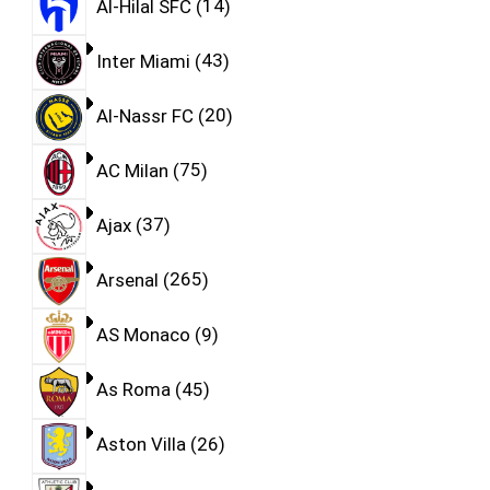
Al-Hilal SFC
14
Inter Miami
43
Al-Nassr FC
20
AC Milan
75
Ajax
37
Arsenal
265
AS Monaco
9
As Roma
45
Aston Villa
26