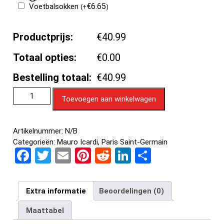
€
6.65
Voetbalsokken
(
+
)
Productprijs:
€40.99
Totaal opties:
€0.00
Bestelling totaal:
€40.99
Toevoegen aan winkelwagen
Artikelnummer:
N/B
Categorieën:
Mauro Icardi
,
Paris Saint-Germain
F
T
E
Pi
R
Li
D
a
wi
m
nt
e
n
el
ce
tt
ail
er
d
ke
e
Extra informatie
Beoordelingen (0)
b
er
es
di
dI
n
Maattabel
o
t
t
n