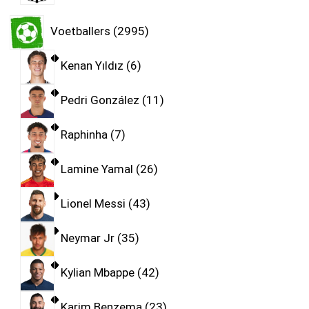
Voetballers
2995
Kenan Yıldız
6
Pedri González
11
Raphinha
7
Lamine Yamal
26
Lionel Messi
43
Neymar Jr
35
Kylian Mbappe
42
Karim Benzema
23