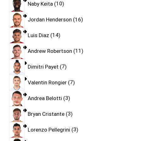
Naby Keita
10
Jordan Henderson
16
Luis Diaz
14
Andrew Robertson
11
Dimitri Payet
7
Valentin Rongier
7
Andrea Belotti
3
Bryan Cristante
3
Lorenzo Pellegrini
3