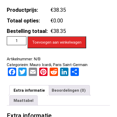
Productprijs:
€38.35
Totaal opties:
€0.00
Bestelling totaal:
€38.35
Toevoegen aan winkelwagen
Artikelnummer:
N/B
Categorieën:
Mauro Icardi
,
Paris Saint-Germain
F
T
E
Pi
R
Li
D
a
wi
m
nt
e
n
el
ce
tt
ail
er
d
ke
e
Extra informatie
Beoordelingen (0)
b
er
es
di
dI
n
Maattabel
o
t
t
n
o
Extra informatie