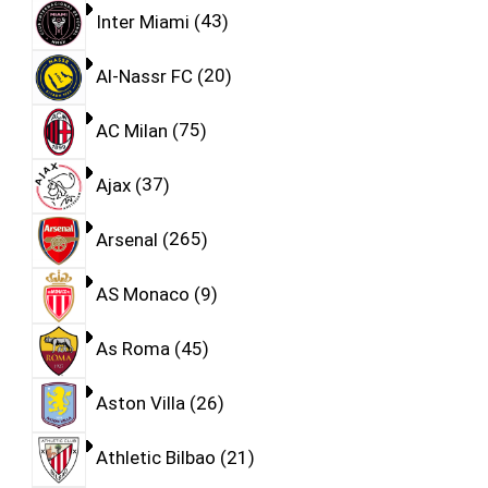
Inter Miami
43
Al-Nassr FC
20
AC Milan
75
Ajax
37
Arsenal
265
AS Monaco
9
As Roma
45
Aston Villa
26
Athletic Bilbao
21