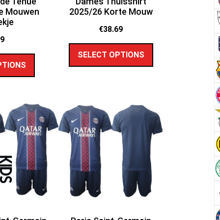
rde Tenue
Dames Thuisshirt
te Mouwen
2025/26 Korte Mouw
ekje
€
38.69
89
SELECT OPTIONS
PTIONS