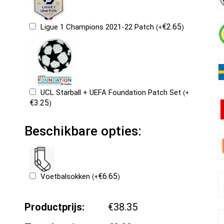
€
2.65
Ligue 1 Champions 2021-22 Patch
(
+
)
UCL Starball + UEFA Foundation Patch Set
(
+
€
3.25
)
Beschikbare opties:
€
6.65
Voetbalsokken
(
+
)
Productprijs:
€38.35