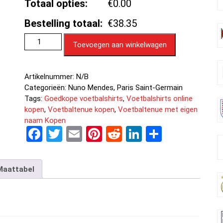
Totaal opties:
€0.00
Bestelling totaal:
€38.35
Toevoegen aan winkelwagen
Artikelnummer:
N/B
Categorieën:
Nuno Mendes
,
Paris Saint-Germain
Tags:
Goedkope voetbalshirts
,
Voetbalshirts online
kopen
,
Voetbaltenue kopen
,
Voetbaltenue met eigen
naam Kopen
F
T
E
Pi
R
Li
D
a
wi
m
nt
e
n
el
ce
tt
ail
er
d
ke
e
Maattabel
b
er
es
di
dI
n
o
t
t
n
o