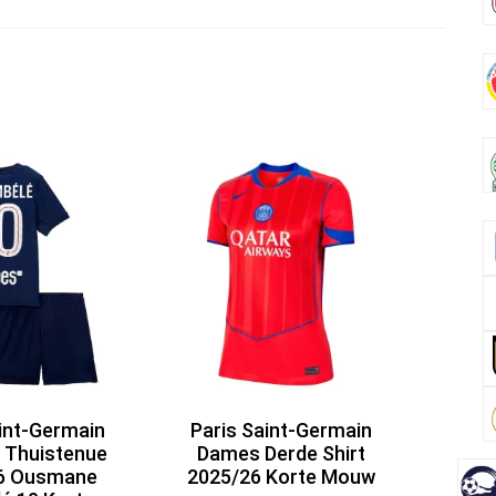
k
int-Germain
Paris Saint-Germain
 Thuistenue
Dames Derde Shirt
6 Ousmane
2025/26 Korte Mouw