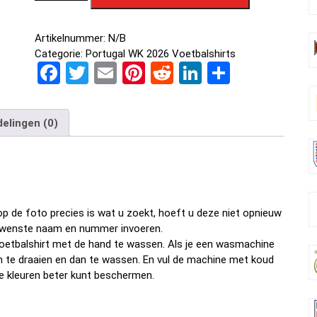
Artikelnummer:
N/B
Categorie:
Portugal WK 2026 Voetbalshirts
F
T
E
Pi
R
Li
D
a
wi
m
nt
e
n
el
ce
tt
ail
er
d
ke
e
elingen (0)
b
er
es
di
dI
n
o
t
t
n
o
k
p de foto precies is wat u zoekt, hoeft u deze niet opnieuw
w gewenste naam en nummer invoeren.
oetbalshirt met de hand te wassen. Als je een wasmachine
om te draaien en dan te wassen. En vul de machine met koud
e kleuren beter kunt beschermen.