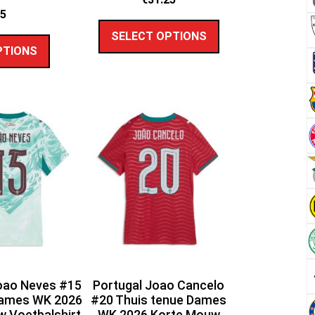
25
SELECT OPTIONS
PTIONS
oao Neves #15
Portugal Joao Cancelo
Dames WK 2026
#20 Thuis tenue Dames
 Voetbalshirt
WK 2026 Korte Mouw