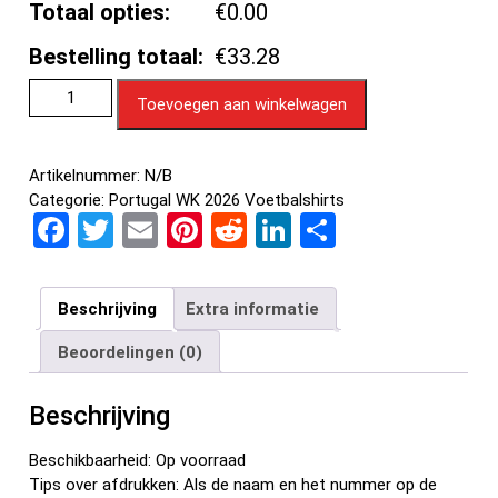
Totaal opties:
€0.00
Bestelling totaal:
€33.28
Toevoegen aan winkelwagen
Artikelnummer:
N/B
Categorie:
Portugal WK 2026 Voetbalshirts
F
T
E
Pi
R
Li
D
a
wi
m
nt
e
n
el
ce
tt
ail
er
d
ke
e
Beschrijving
Extra informatie
b
er
es
di
dI
n
Beoordelingen (0)
o
t
t
n
o
Beschrijving
k
Beschikbaarheid: Op voorraad
Tips over afdrukken: Als de naam en het nummer op de