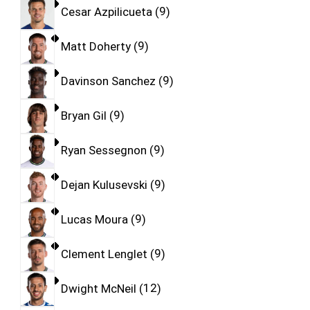
Cesar Azpilicueta
9
Matt Doherty
9
Davinson Sanchez
9
Bryan Gil
9
Ryan Sessegnon
9
Dejan Kulusevski
9
Lucas Moura
9
Clement Lenglet
9
Dwight McNeil
12