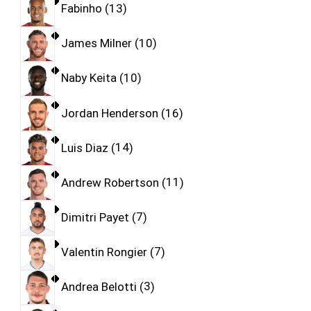
Fabinho
13
James Milner
10
Naby Keita
10
Jordan Henderson
16
Luis Diaz
14
Andrew Robertson
11
Dimitri Payet
7
Valentin Rongier
7
Andrea Belotti
3