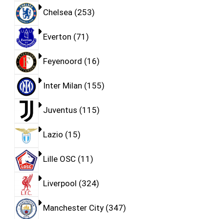
Chelsea
253
Everton
71
Feyenoord
16
Inter Milan
155
Juventus
115
Lazio
15
Lille OSC
11
Liverpool
324
Manchester City
347