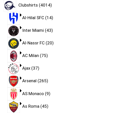
Clubshirts
4014
Al-Hilal SFC
14
Inter Miami
43
Al-Nassr FC
20
AC Milan
75
Ajax
37
Arsenal
265
AS Monaco
9
As Roma
45