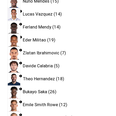
Nuno Mendes
15
Lucas Vazquez
14
Ferland Mendy
14
Eder Militao
19
Zlatan Ibrahimovic
7
Davide Calabria
5
Theo Hernandez
18
Bukayo Saka
26
Emile Smith Rowe
12