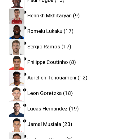
Paul Pogba
13
Henrikh Mkhitaryan
9
Romelu Lukaku
17
Sergio Ramos
17
Philippe Coutinho
8
Aurelien Tchouameni
12
Leon Goretzka
18
Lucas Hernandez
19
Jamal Musiala
23