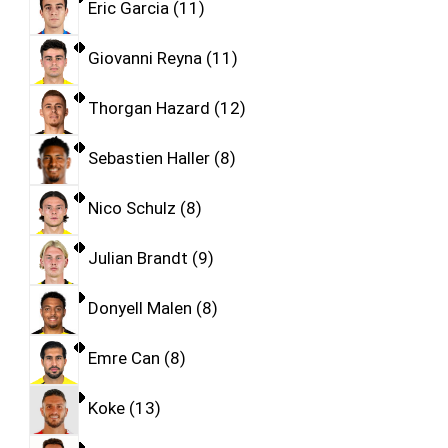
Eric Garcia
11
Giovanni Reyna
11
Thorgan Hazard
12
Sebastien Haller
8
Nico Schulz
8
Julian Brandt
9
Donyell Malen
8
Emre Can
8
Koke
13