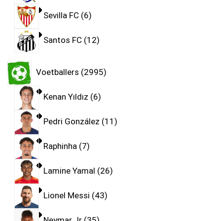
Sevilla FC
6
Santos FC
12
Voetballers
2995
Kenan Yıldız
6
Pedri González
11
Raphinha
7
Lamine Yamal
26
Lionel Messi
43
Neymar Jr
35