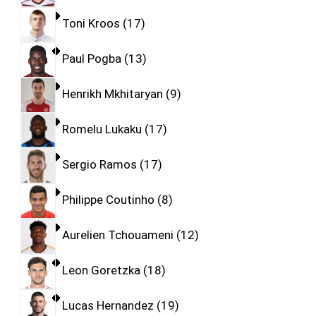
Toni Kroos
17
Paul Pogba
13
Henrikh Mkhitaryan
9
Romelu Lukaku
17
Sergio Ramos
17
Philippe Coutinho
8
Aurelien Tchouameni
12
Leon Goretzka
18
Lucas Hernandez
19