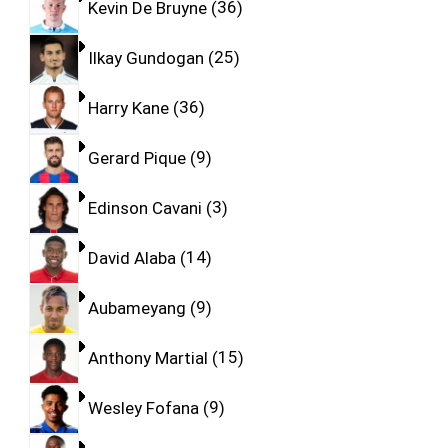
Kevin De Bruyne
36
Ilkay Gundogan
25
Harry Kane
36
Gerard Pique
9
Edinson Cavani
3
David Alaba
14
Aubameyang
9
Anthony Martial
15
Wesley Fofana
9