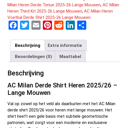
Milan Heren Derde Tenue 2025-26 Lange Mouwen
,
AC Milan
Heren Third Kit 2025-26 Lange Mouwen
,
AC Milan Heren
Voetbal Derde Shirt 2025-26 Lange Mouwen
F
T
E
Pi
R
Li
D
a
wi
m
nt
e
n
el
ce
tt
ail
er
d
ke
e
Beschrijving
Extra informatie
b
er
es
di
dI
n
Beoordelingen (0)
Maattabel
o
t
t
n
o
Beschrijving
k
AC Milan Derde Shirt Heren 2025/26 –
Lange Mouwen
Val op zowel op het veld als daarbuiten met het AC Milan
derde shirt 2025/26 voor heren met lange mouwen. Het
shirt heeft een gele basis met subtiele geometrische
patronen, wat zorgt voor een moderne en exclusieve