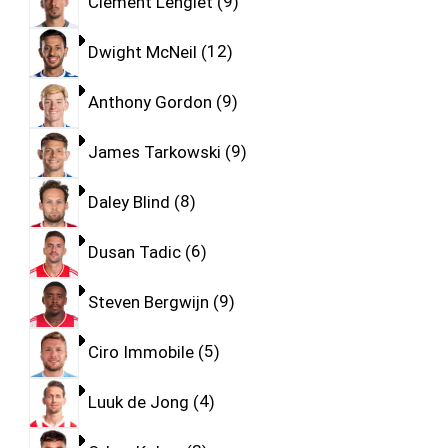
Clement Lenglet
9
Dwight McNeil
12
Anthony Gordon
9
James Tarkowski
9
Daley Blind
8
Dusan Tadic
6
Steven Bergwijn
9
Ciro Immobile
5
Luuk de Jong
4