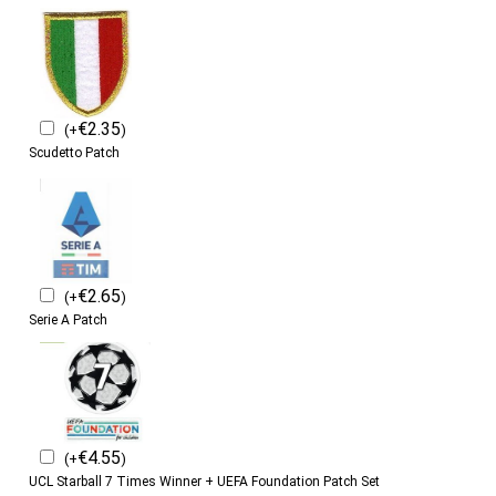
€
2.35
(
+
)
Scudetto Patch
€
2.65
(
+
)
Serie A Patch
€
4.55
(
+
)
UCL Starball 7 Times Winner + UEFA Foundation Patch Set