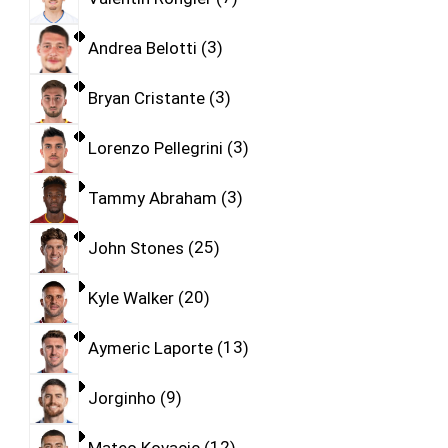
Andrea Belotti
3
Bryan Cristante
3
Lorenzo Pellegrini
3
Tammy Abraham
3
John Stones
25
Kyle Walker
20
Aymeric Laporte
13
Jorginho
9
Mateo Kovacic
12