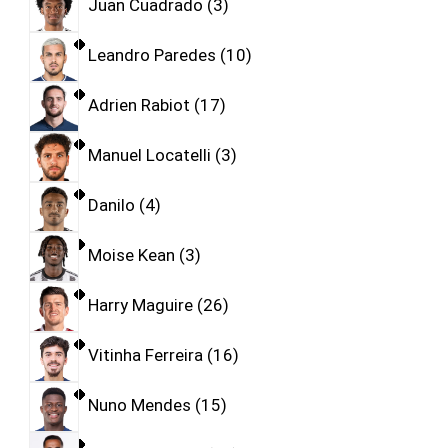
Juan Cuadrado
3
Leandro Paredes
10
Adrien Rabiot
17
Manuel Locatelli
3
Danilo
4
Moise Kean
3
Harry Maguire
26
Vitinha Ferreira
16
Nuno Mendes
15