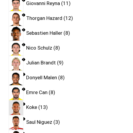
Giovanni Reyna
11
Thorgan Hazard
12
Sebastien Haller
8
Nico Schulz
8
Julian Brandt
9
Donyell Malen
8
Emre Can
8
Koke
13
Saul Niguez
3