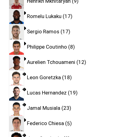
Henrikh Mkhitaryan
9
Romelu Lukaku
17
Sergio Ramos
17
Philippe Coutinho
8
Aurelien Tchouameni
12
Leon Goretzka
18
Lucas Hernandez
19
Jamal Musiala
23
Federico Chiesa
5