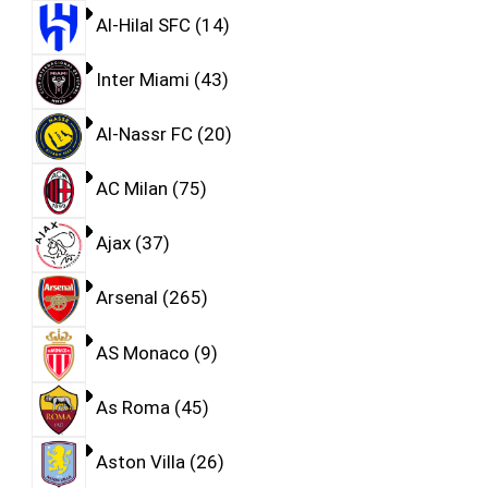
Al-Hilal SFC
14
Inter Miami
43
Al-Nassr FC
20
AC Milan
75
Ajax
37
Arsenal
265
AS Monaco
9
As Roma
45
Aston Villa
26