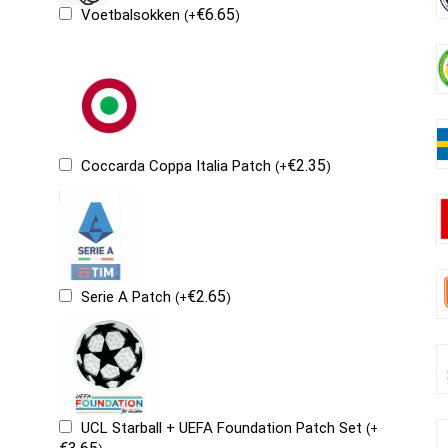
€
6.65
Voetbalsokken
(
+
)
€
2.35
Coccarda Coppa Italia Patch
(
+
)
€
2.65
Serie A Patch
(
+
)
UCL Starball + UEFA Foundation Patch Set
(
+