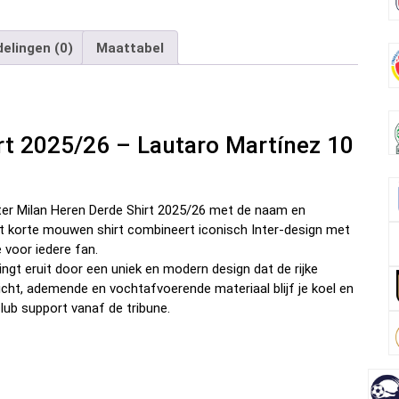
a
wi
m
nt
e
n
el
ce
tt
ail
er
d
ke
e
elingen (0)
Maattabel
b
er
es
di
dI
n
o
t
t
n
o
irt 2025/26 – Lautaro Martínez 10
k
Inter Milan Heren Derde Shirt 2025/26 met de naam en
t korte mouwen shirt combineert iconisch Inter-design met
 voor iedere fan.
ingt eruit door een uniek en modern design dat de rijke
wicht, ademende en vochtafvoerende materiaal blijf je koel en
club support vanaf de tribune.