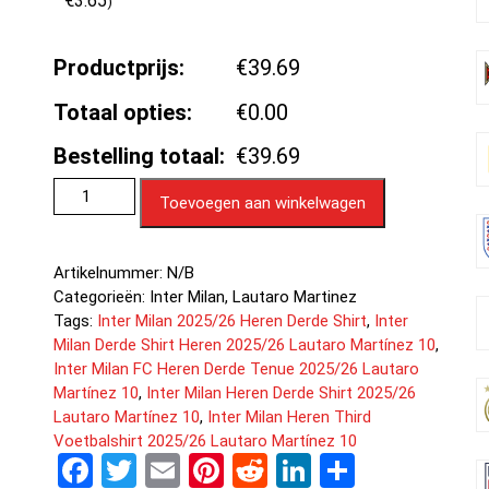
€
3.65
)
Productprijs:
€39.69
Totaal opties:
€0.00
Bestelling totaal:
€39.69
Toevoegen aan winkelwagen
Artikelnummer:
N/B
Categorieën:
Inter Milan
,
Lautaro Martinez
Tags:
Inter Milan 2025/26 Heren Derde Shirt
,
Inter
Milan Derde Shirt Heren 2025/26 Lautaro Martínez 10
,
Inter Milan FC Heren Derde Tenue 2025/26 Lautaro
Martínez 10
,
Inter Milan Heren Derde Shirt 2025/26
Lautaro Martínez 10
,
Inter Milan Heren Third
Voetbalshirt 2025/26 Lautaro Martínez 10
F
T
E
Pi
R
Li
D