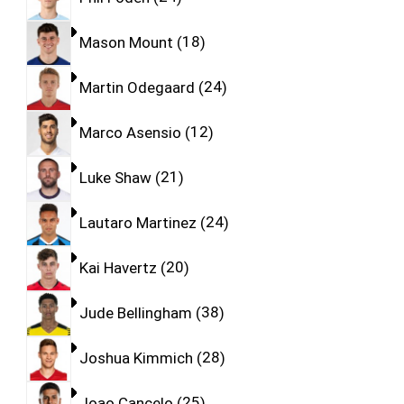
Mason Mount
18
Martin Odegaard
24
Marco Asensio
12
Luke Shaw
21
Lautaro Martinez
24
Kai Havertz
20
Jude Bellingham
38
Joshua Kimmich
28
Joao Cancelo
25