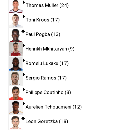
Thomas Muller
24
Toni Kroos
17
Paul Pogba
13
Henrikh Mkhitaryan
9
Romelu Lukaku
17
Sergio Ramos
17
Philippe Coutinho
8
Aurelien Tchouameni
12
Leon Goretzka
18