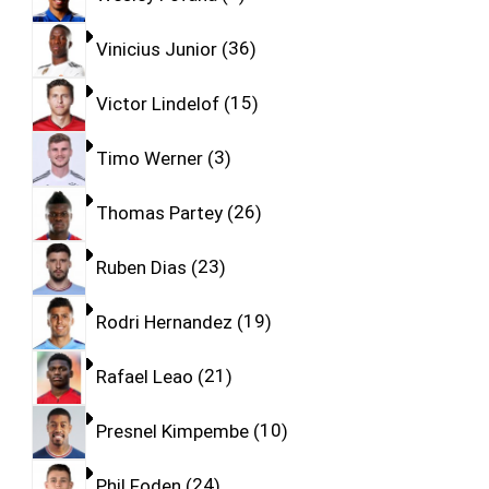
Vinicius Junior
36
Victor Lindelof
15
Timo Werner
3
Thomas Partey
26
Ruben Dias
23
Rodri Hernandez
19
Rafael Leao
21
Presnel Kimpembe
10
Phil Foden
24