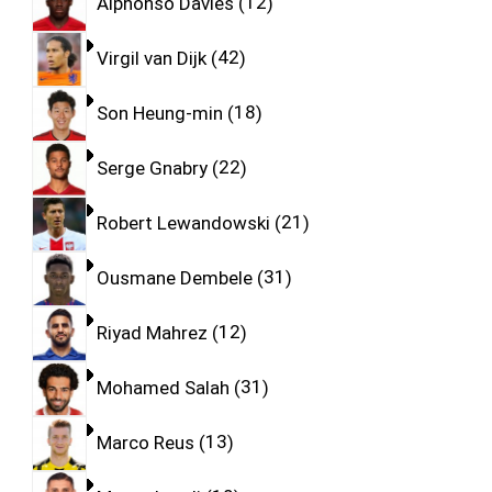
Alphonso Davies
12
Virgil van Dijk
42
Son Heung-min
18
Serge Gnabry
22
Robert Lewandowski
21
Ousmane Dembele
31
Riyad Mahrez
12
Mohamed Salah
31
Marco Reus
13