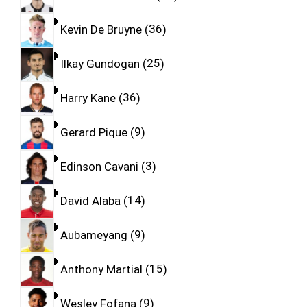
Kevin De Bruyne
36
Ilkay Gundogan
25
Harry Kane
36
Gerard Pique
9
Edinson Cavani
3
David Alaba
14
Aubameyang
9
Anthony Martial
15
Wesley Fofana
9