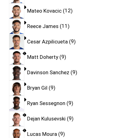
Mateo Kovacic
12
Reece James
11
Cesar Azpilicueta
9
Matt Doherty
9
Davinson Sanchez
9
Bryan Gil
9
Ryan Sessegnon
9
Dejan Kulusevski
9
Lucas Moura
9