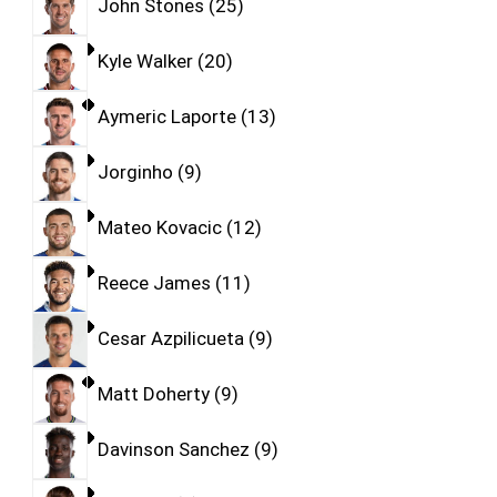
John Stones
25
Kyle Walker
20
Aymeric Laporte
13
Jorginho
9
Mateo Kovacic
12
Reece James
11
Cesar Azpilicueta
9
Matt Doherty
9
Davinson Sanchez
9