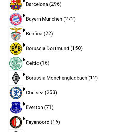
Barcelona
296
Bayern München
272
Benfica
22
Borussia Dortmund
150
Celtic
16
Borussia Monchengladbach
12
Chelsea
253
Everton
71
Feyenoord
16