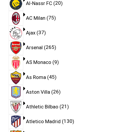
Al-Nassr FC
20
AC Milan
75
Ajax
37
Arsenal
265
AS Monaco
9
As Roma
45
Aston Villa
26
Athletic Bilbao
21
Atletico Madrid
130