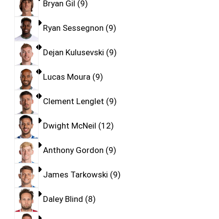
Bryan Gil
9
Ryan Sessegnon
9
Dejan Kulusevski
9
Lucas Moura
9
Clement Lenglet
9
Dwight McNeil
12
Anthony Gordon
9
James Tarkowski
9
Daley Blind
8