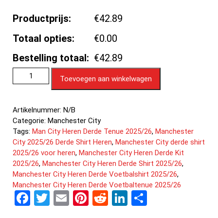
Productprijs:
€42.89
Totaal opties:
€0.00
Bestelling totaal:
€42.89
Toevoegen aan winkelwagen
Artikelnummer:
N/B
Categorie:
Manchester City
Tags:
Man City Heren Derde Tenue 2025/26
,
Manchester
City 2025/26 Derde Shirt Heren
,
Manchester City derde shirt
2025/26 voor heren
,
Manchester City Heren Derde Kit
2025/26
,
Manchester City Heren Derde Shirt 2025/26
,
Manchester City Heren Derde Voetbalshirt 2025/26
,
Manchester City Heren Derde Voetbaltenue 2025/26
F
T
E
Pi
R
Li
D
a
wi
m
nt
e
n
el