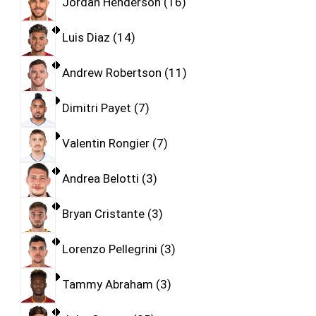
Jordan Henderson
16
Luis Diaz
14
Andrew Robertson
11
Dimitri Payet
7
Valentin Rongier
7
Andrea Belotti
3
Bryan Cristante
3
Lorenzo Pellegrini
3
Tammy Abraham
3