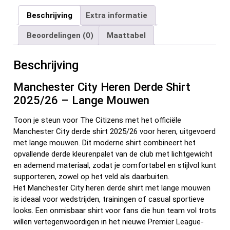
ce
tt
ail
er
d
ke
e
Beschrijving
Extra informatie
b
er
es
di
dI
n
Beoordelingen (0)
Maattabel
o
t
t
n
o
Beschrijving
k
Manchester City Heren Derde Shirt
2025/26 – Lange Mouwen
Toon je steun voor The Citizens met het officiële
Manchester City derde shirt 2025/26 voor heren, uitgevoerd
met lange mouwen. Dit moderne shirt combineert het
opvallende derde kleurenpalet van de club met lichtgewicht
en ademend materiaal, zodat je comfortabel en stijlvol kunt
supporteren, zowel op het veld als daarbuiten.
Het Manchester City heren derde shirt met lange mouwen
is ideaal voor wedstrijden, trainingen of casual sportieve
looks. Een onmisbaar shirt voor fans die hun team vol trots
willen vertegenwoordigen in het nieuwe Premier League-