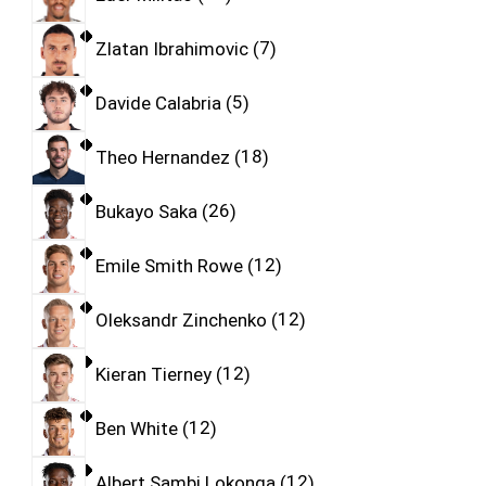
Zlatan Ibrahimovic
7
Davide Calabria
5
Theo Hernandez
18
Bukayo Saka
26
Emile Smith Rowe
12
Oleksandr Zinchenko
12
Kieran Tierney
12
Ben White
12
Albert Sambi Lokonga
12