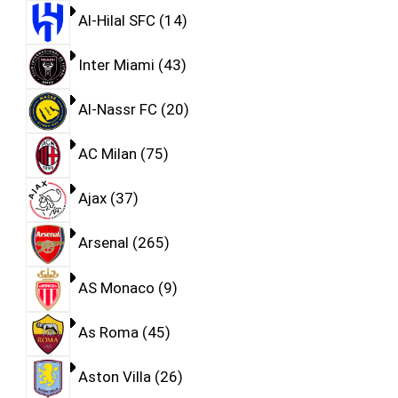
Al-Hilal SFC
14
Inter Miami
43
Al-Nassr FC
20
AC Milan
75
Ajax
37
Arsenal
265
AS Monaco
9
As Roma
45
Aston Villa
26