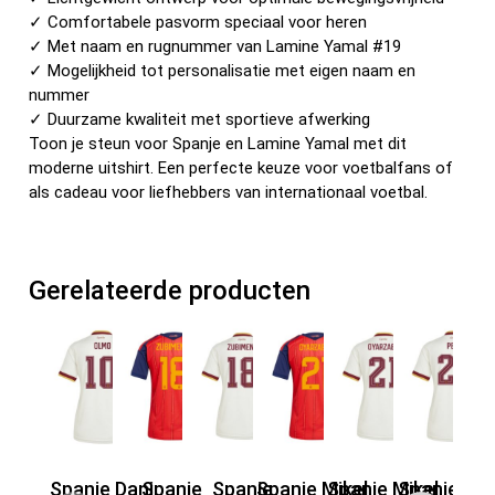
✓ Comfortabele pasvorm speciaal voor heren
✓ Met naam en rugnummer van Lamine Yamal #19
✓ Mogelijkheid tot personalisatie met eigen naam en
nummer
✓ Duurzame kwaliteit met sportieve afwerking
Toon je steun voor Spanje en Lamine Yamal met dit
moderne uitshirt. Een perfecte keuze voor voetbalfans of
als cadeau voor liefhebbers van internationaal voetbal.
Gerelateerde producten
Spanje Dani
Spanje
Spanje
Spanje Mikel
Spanje Mikel
Spanje Ped
Sp