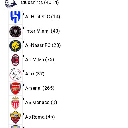
Clubshirts
4014
Al-Hilal SFC
14
Inter Miami
43
Al-Nassr FC
20
AC Milan
75
Ajax
37
Arsenal
265
AS Monaco
9
As Roma
45