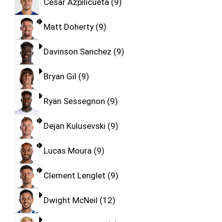
Cesar Azpilicueta
9
Matt Doherty
9
Davinson Sanchez
9
Bryan Gil
9
Ryan Sessegnon
9
Dejan Kulusevski
9
Lucas Moura
9
Clement Lenglet
9
Dwight McNeil
12