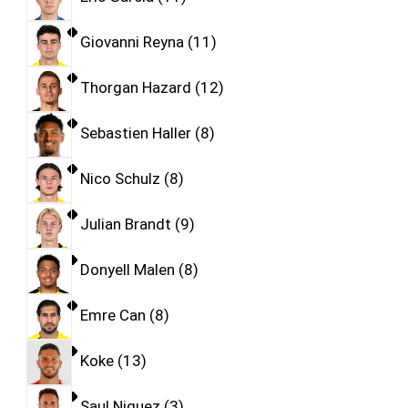
Giovanni Reyna
11
Thorgan Hazard
12
Sebastien Haller
8
Nico Schulz
8
Julian Brandt
9
Donyell Malen
8
Emre Can
8
Koke
13
Saul Niguez
3