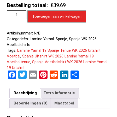
Bestelling totaal:
€39.69
Toevoegen aan winkelwagen
Artikelnummer:
N/B
Categorieën:
Lamine Yamal
,
Spanje
,
Spanje WK 2026
Voetbalshirts
Tags:
Lamine Yamal 19 Spanje Tenue WK 2026 Uitshirt
Voetbal
,
Spanje Uitshirt WK 2026 Lamine Yamal 19
Voetbaltenue
,
Spanje Voetbalshirt WK 2026 Lamine Yamal
19 Uitshirt
F
T
E
Pi
R
Li
D
a
wi
m
nt
e
n
el
ce
tt
ail
er
d
ke
e
Beschrijving
Extra informatie
b
er
es
di
dI
n
Beoordelingen (0)
Maattabel
o
t
t
n
o