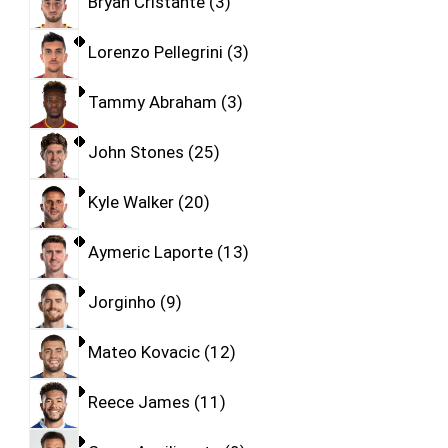
Bryan Cristante
3
Lorenzo Pellegrini
3
Tammy Abraham
3
John Stones
25
Kyle Walker
20
Aymeric Laporte
13
Jorginho
9
Mateo Kovacic
12
Reece James
11