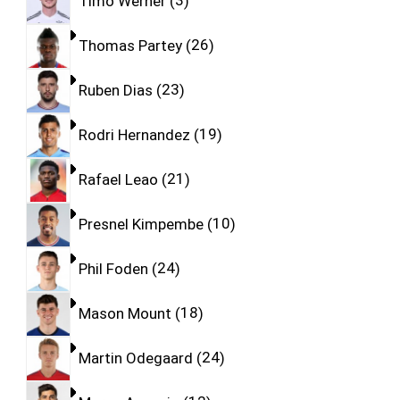
Timo Werner
3
Thomas Partey
26
Ruben Dias
23
Rodri Hernandez
19
Rafael Leao
21
Presnel Kimpembe
10
Phil Foden
24
Mason Mount
18
Martin Odegaard
24