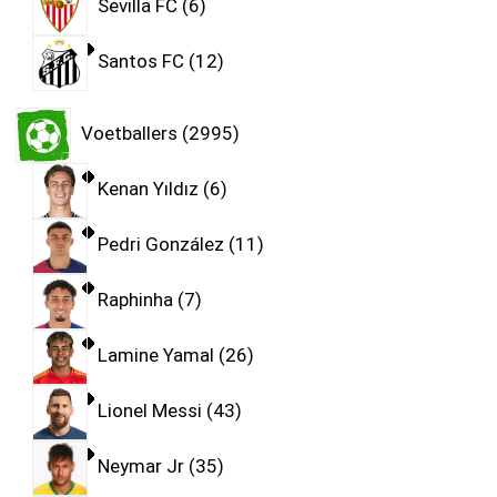
Sevilla FC
6
Santos FC
12
Voetballers
2995
Kenan Yıldız
6
Pedri González
11
Raphinha
7
Lamine Yamal
26
Lionel Messi
43
Neymar Jr
35