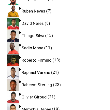
Ruben Neves
7
David Neres
3
Thiago Silva
15
Sadio Mane
11
Roberto Firmino
13
Raphael Varane
21
Raheem Sterling
22
Olivier Giroud
21
Memphis Depay
19