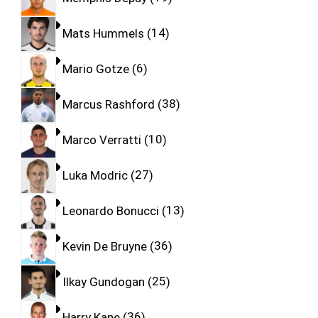
Mats Hummels
14
Mario Gotze
6
Marcus Rashford
38
Marco Verratti
10
Luka Modric
27
Leonardo Bonucci
13
Kevin De Bruyne
36
Ilkay Gundogan
25
Harry Kane
36