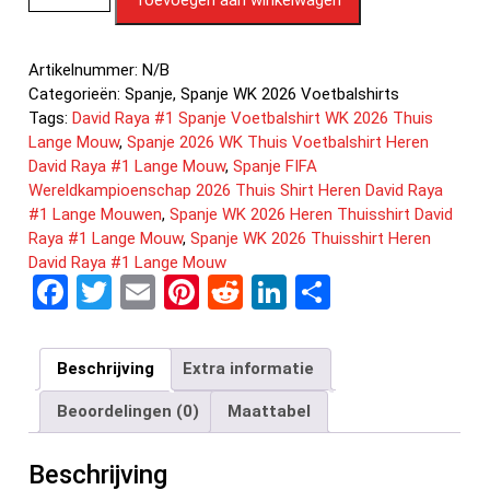
Artikelnummer:
N/B
Categorieën:
Spanje
,
Spanje WK 2026 Voetbalshirts
Tags:
David Raya #1 Spanje Voetbalshirt WK 2026 Thuis
Lange Mouw
,
Spanje 2026 WK Thuis Voetbalshirt Heren
David Raya #1 Lange Mouw
,
Spanje FIFA
Wereldkampioenschap 2026 Thuis Shirt Heren David Raya
#1 Lange Mouwen
,
Spanje WK 2026 Heren Thuisshirt David
Raya #1 Lange Mouw
,
Spanje WK 2026 Thuisshirt Heren
David Raya #1 Lange Mouw
F
T
E
Pi
R
Li
D
a
wi
m
nt
e
n
el
ce
tt
ail
er
d
ke
e
Beschrijving
Extra informatie
b
er
es
di
dI
n
Beoordelingen (0)
Maattabel
o
t
t
n
o
Beschrijving