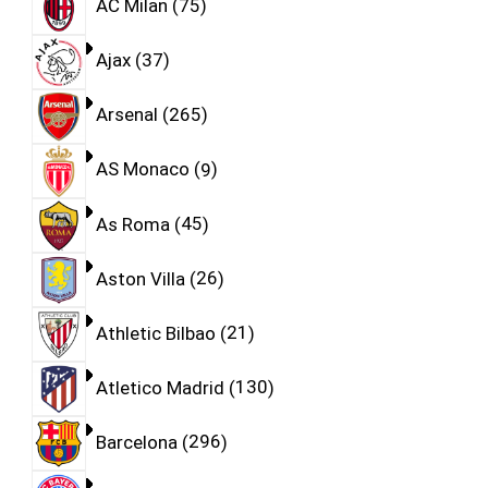
AC Milan
75
Ajax
37
Arsenal
265
AS Monaco
9
As Roma
45
Aston Villa
26
Athletic Bilbao
21
Atletico Madrid
130
Barcelona
296