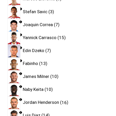
Stefan Savic
3
Joaquin Correa
7
Yannick Carrasco
15
Edin Dzeko
7
Fabinho
13
James Milner
10
Naby Keita
10
Jordan Henderson
16
Luis Diaz
14