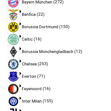
Bayern München
272
Benfica
22
Borussia Dortmund
150
Celtic
16
Borussia Monchengladbach
12
Chelsea
253
Everton
71
Feyenoord
16
Inter Milan
155