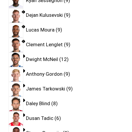
Ryan Sessegnon
9
Dejan Kulusevski
9
Lucas Moura
9
Clement Lenglet
9
Dwight McNeil
12
Anthony Gordon
9
James Tarkowski
9
Daley Blind
8
Dusan Tadic
6