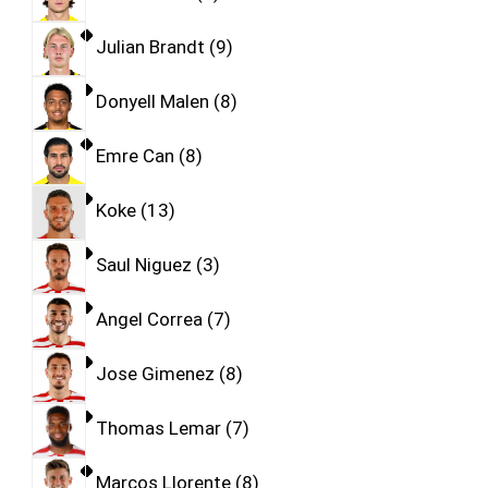
Julian Brandt
9
Donyell Malen
8
Emre Can
8
Koke
13
Saul Niguez
3
Angel Correa
7
Jose Gimenez
8
Thomas Lemar
7
Marcos Llorente
8