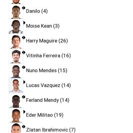
Danilo
4
Moise Kean
3
Harry Maguire
26
Vitinha Ferreira
16
Nuno Mendes
15
Lucas Vazquez
14
Ferland Mendy
14
Eder Militao
19
Zlatan Ibrahimovic
7