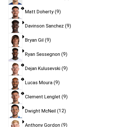
Matt Doherty
9
Davinson Sanchez
9
Bryan Gil
9
Ryan Sessegnon
9
Dejan Kulusevski
9
Lucas Moura
9
Clement Lenglet
9
Dwight McNeil
12
Anthony Gordon
9