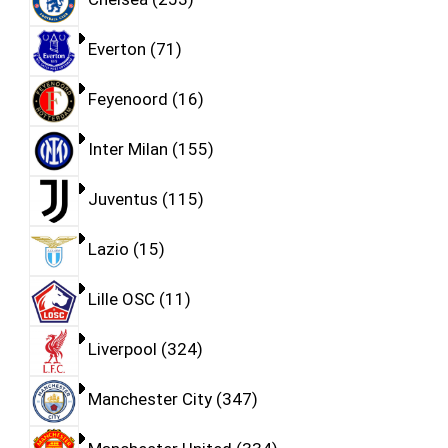
Everton
71
Feyenoord
16
Inter Milan
155
Juventus
115
Lazio
15
Lille OSC
11
Liverpool
324
Manchester City
347