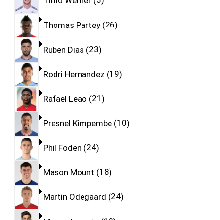
Timo Werner
3
Thomas Partey
26
Ruben Dias
23
Rodri Hernandez
19
Rafael Leao
21
Presnel Kimpembe
10
Phil Foden
24
Mason Mount
18
Martin Odegaard
24