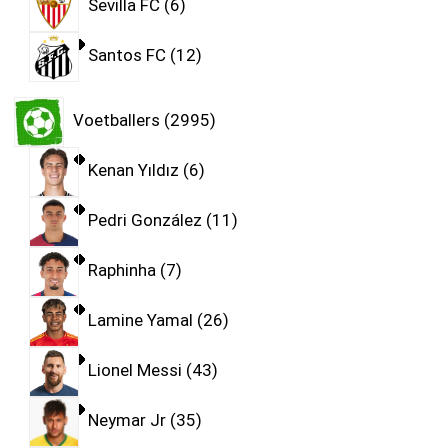
Sevilla FC
6
Santos FC
12
Voetballers
2995
Kenan Yıldız
6
Pedri González
11
Raphinha
7
Lamine Yamal
26
Lionel Messi
43
Neymar Jr
35