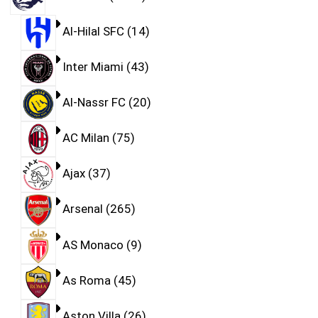
Al-Hilal SFC
14
Inter Miami
43
Al-Nassr FC
20
AC Milan
75
Ajax
37
Arsenal
265
AS Monaco
9
As Roma
45
Aston Villa
26