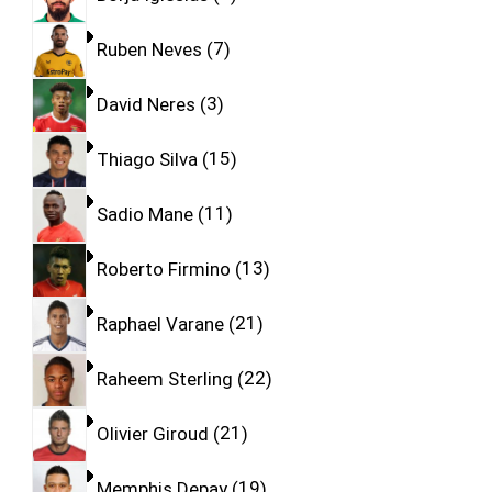
Ruben Neves
7
David Neres
3
Thiago Silva
15
Sadio Mane
11
Roberto Firmino
13
Raphael Varane
21
Raheem Sterling
22
Olivier Giroud
21
Memphis Depay
19