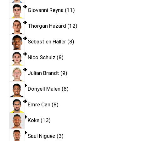
Giovanni Reyna
11
Thorgan Hazard
12
Sebastien Haller
8
Nico Schulz
8
Julian Brandt
9
Donyell Malen
8
Emre Can
8
Koke
13
Saul Niguez
3