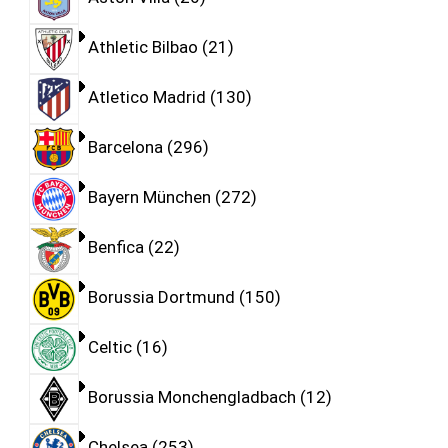
Athletic Bilbao
21
Atletico Madrid
130
Barcelona
296
Bayern München
272
Benfica
22
Borussia Dortmund
150
Celtic
16
Borussia Monchengladbach
12
Chelsea
253