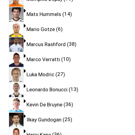
Mats Hummels
14
Mario Gotze
6
Marcus Rashford
38
Marco Verratti
10
Luka Modric
27
Leonardo Bonucci
13
Kevin De Bruyne
36
Ilkay Gundogan
25
Harry Kane
36