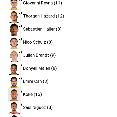
Giovanni Reyna
11
Thorgan Hazard
12
Sebastien Haller
8
Nico Schulz
8
Julian Brandt
9
Donyell Malen
8
Emre Can
8
Koke
13
Saul Niguez
3