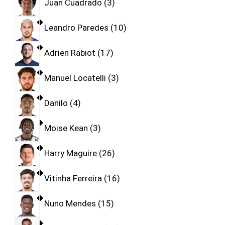
Juan Cuadrado
3
Leandro Paredes
10
Adrien Rabiot
17
Manuel Locatelli
3
Danilo
4
Moise Kean
3
Harry Maguire
26
Vitinha Ferreira
16
Nuno Mendes
15