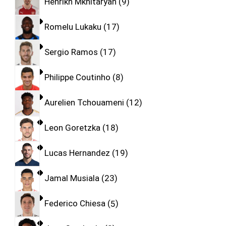
Henrikh Mkhitaryan
9
Romelu Lukaku
17
Sergio Ramos
17
Philippe Coutinho
8
Aurelien Tchouameni
12
Leon Goretzka
18
Lucas Hernandez
19
Jamal Musiala
23
Federico Chiesa
5