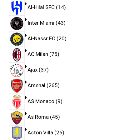
Al-Hilal SFC
14
Inter Miami
43
Al-Nassr FC
20
AC Milan
75
Ajax
37
Arsenal
265
AS Monaco
9
As Roma
45
Aston Villa
26