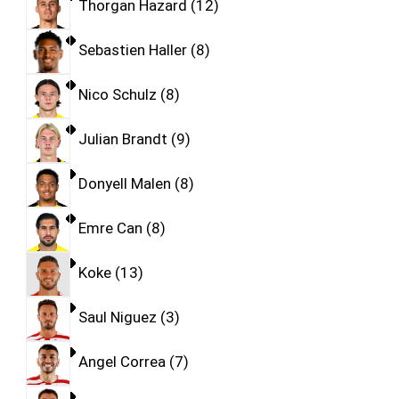
Thorgan Hazard
12
Sebastien Haller
8
Nico Schulz
8
Julian Brandt
9
Donyell Malen
8
Emre Can
8
Koke
13
Saul Niguez
3
Angel Correa
7