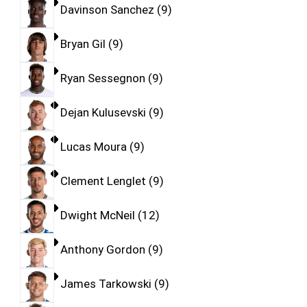
Davinson Sanchez
9
Bryan Gil
9
Ryan Sessegnon
9
Dejan Kulusevski
9
Lucas Moura
9
Clement Lenglet
9
Dwight McNeil
12
Anthony Gordon
9
James Tarkowski
9