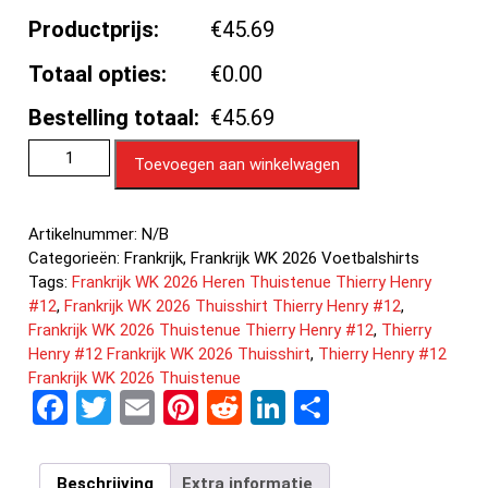
Productprijs:
€45.69
Totaal opties:
€0.00
Bestelling totaal:
€45.69
Toevoegen aan winkelwagen
Artikelnummer:
N/B
Categorieën:
Frankrijk
,
Frankrijk WK 2026 Voetbalshirts
Tags:
Frankrijk WK 2026 Heren Thuistenue Thierry Henry
#12
,
Frankrijk WK 2026 Thuisshirt Thierry Henry #12
,
Frankrijk WK 2026 Thuistenue Thierry Henry #12
,
Thierry
Henry #12 Frankrijk WK 2026 Thuisshirt
,
Thierry Henry #12
Frankrijk WK 2026 Thuistenue
F
T
E
Pi
R
Li
D
a
wi
m
nt
e
n
el
ce
tt
ail
er
d
ke
e
Beschrijving
Extra informatie