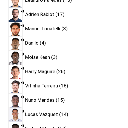
Leandro Paredes
10
Adrien Rabiot
17
Manuel Locatelli
3
Danilo
4
Moise Kean
3
Harry Maguire
26
Vitinha Ferreira
16
Nuno Mendes
15
Lucas Vazquez
14