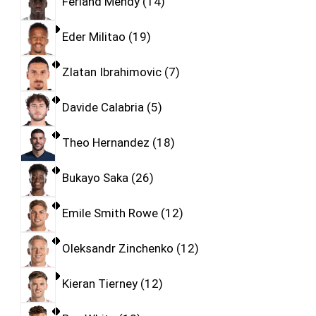
Ferland Mendy
14
Eder Militao
19
Zlatan Ibrahimovic
7
Davide Calabria
5
Theo Hernandez
18
Bukayo Saka
26
Emile Smith Rowe
12
Oleksandr Zinchenko
12
Kieran Tierney
12