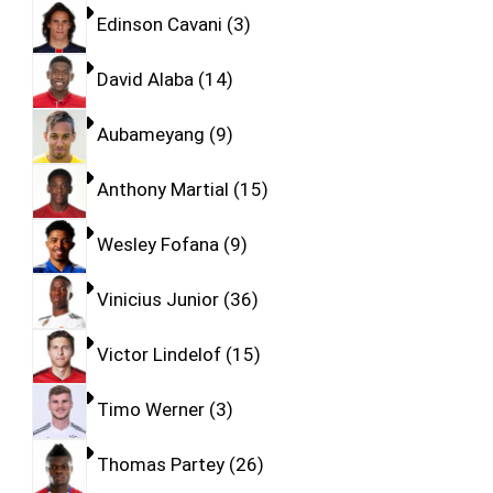
Edinson Cavani
3
David Alaba
14
Aubameyang
9
Anthony Martial
15
Wesley Fofana
9
Vinicius Junior
36
Victor Lindelof
15
Timo Werner
3
Thomas Partey
26