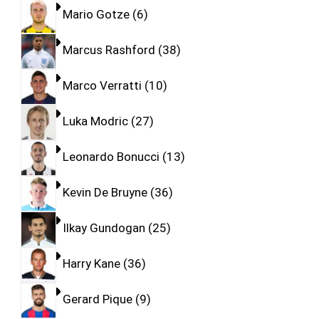
Mario Gotze
6
Marcus Rashford
38
Marco Verratti
10
Luka Modric
27
Leonardo Bonucci
13
Kevin De Bruyne
36
Ilkay Gundogan
25
Harry Kane
36
Gerard Pique
9