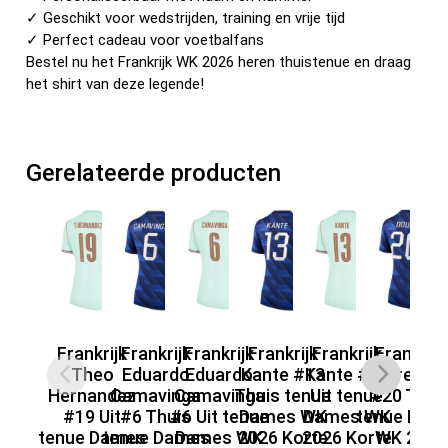
✓ Geschikt voor wedstrijden, training en vrije tijd
✓ Perfect cadeau voor voetbalfans
Bestel nu het Frankrijk WK 2026 heren thuistenue en draag
het shirt van deze legende!
Gerelateerde producten
Frankrijk
Frankrijk
Frankrijk
Frankrijk
Frankrijk
Frankrijk
F
Theo
Eduardo
Eduardo
Kante #13
Kante #13
Desire Do
De
Hernandez
Camavinga
Camavinga
Thuis tenue
Uit tenue
#20 Thui
#19 Uit
#6 Thuis
#6 Uit tenue
Dames WK
Dames WK
tenue Dam
te
tenue Dames
tenue Dames
Dames WK
2026 Korte
2026 Korte
WK 2026