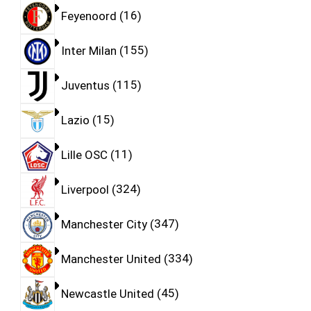
Feyenoord
16
Inter Milan
155
Juventus
115
Lazio
15
Lille OSC
11
Liverpool
324
Manchester City
347
Manchester United
334
Newcastle United
45