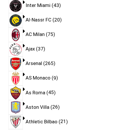
Inter Miami
43
Al-Nassr FC
20
AC Milan
75
Ajax
37
Arsenal
265
AS Monaco
9
As Roma
45
Aston Villa
26
Athletic Bilbao
21