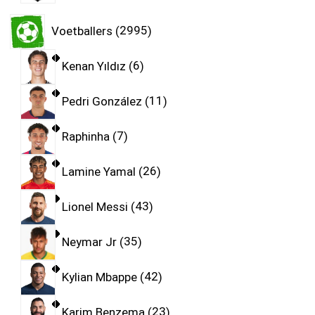
Voetballers
2995
Kenan Yıldız
6
Pedri González
11
Raphinha
7
Lamine Yamal
26
Lionel Messi
43
Neymar Jr
35
Kylian Mbappe
42
Karim Benzema
23