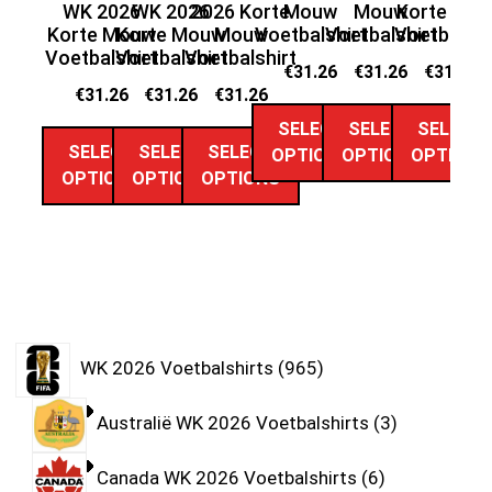
WK 2026
WK 2026
2026 Korte
Mouw
Mouw
Korte Mo
Ko
Korte Mouw
Korte Mouw
Mouw
Voetbalshirt
Voetbalshirt
Voetbalshi
Vo
Voetbalshirt
Voetbalshirt
Voetbalshirt
€
31.26
€
31.26
€
31.26
€
31.26
€
31.26
€
31.26
SELECT
SELECT
SELECT
SELECT
SELECT
SELECT
OPTIONS
OPTIONS
OPTIONS
OPTIONS
OPTIONS
OPTIONS
WK 2026 Voetbalshirts
965
Australië WK 2026 Voetbalshirts
3
Canada WK 2026 Voetbalshirts
6