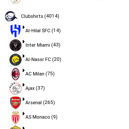
Clubshirts
4014
Al-Hilal SFC
14
Inter Miami
43
Al-Nassr FC
20
AC Milan
75
Ajax
37
Arsenal
265
AS Monaco
9