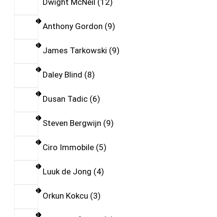
Dwight McNeil
12
Anthony Gordon
9
James Tarkowski
9
Daley Blind
8
Dusan Tadic
6
Steven Bergwijn
9
Ciro Immobile
5
Luuk de Jong
4
Orkun Kokcu
3