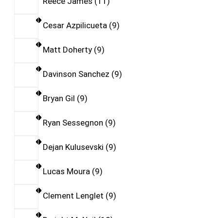
Reece James
11
Cesar Azpilicueta
9
Matt Doherty
9
Davinson Sanchez
9
Bryan Gil
9
Ryan Sessegnon
9
Dejan Kulusevski
9
Lucas Moura
9
Clement Lenglet
9