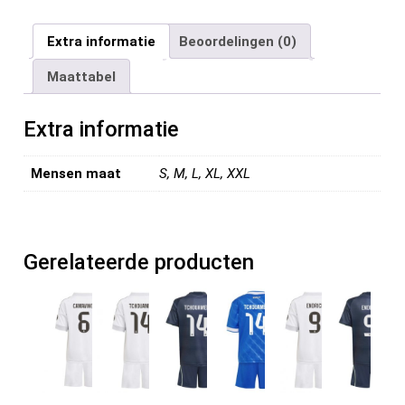
a
wi
m
nt
e
n
el
ce
tt
ail
er
d
ke
e
Extra informatie
Beoordelingen (0)
b
er
es
di
dI
n
Maattabel
o
t
t
n
o
Extra informatie
k
Mensen maat
S, M, L, XL, XXL
Gerelateerde producten