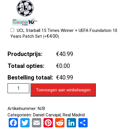
UCL Starball 15 Times Winner + UEFA Foundation 10
€
4.00
Years Patch Set
(
+
)
Productprijs:
€40.99
Totaal opties:
€0.00
Bestelling totaal:
€40.99
Toevoegen aan winkelwagen
Artikelnummer:
N/B
Categorieën:
Daniel Carvajal
,
Real Madrid
F
T
E
Pi
R
Li
D