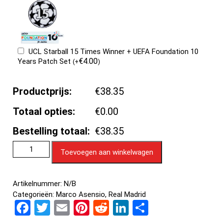
UCL Starball 15 Times Winner + UEFA Foundation 10
€
4.00
Years Patch Set
(
+
)
Productprijs:
€38.35
Totaal opties:
€0.00
Bestelling totaal:
€38.35
Toevoegen aan winkelwagen
Artikelnummer:
N/B
Categorieën:
Marco Asensio
,
Real Madrid
F
T
E
Pi
R
Li
D