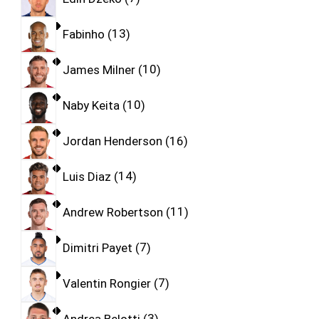
Fabinho
13
James Milner
10
Naby Keita
10
Jordan Henderson
16
Luis Diaz
14
Andrew Robertson
11
Dimitri Payet
7
Valentin Rongier
7
Andrea Belotti
3