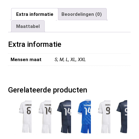
a
wi
m
nt
e
n
el
ce
tt
ail
er
d
ke
e
Extra informatie
Beoordelingen (0)
b
er
es
di
dI
n
Maattabel
o
t
t
n
o
Extra informatie
k
Mensen maat
S, M, L, XL, XXL
Gerelateerde producten