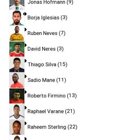
Jonas Hofmann
9
Borja Iglesias
3
Ruben Neves
7
David Neres
3
Thiago Silva
15
Sadio Mane
11
Roberto Firmino
13
Raphael Varane
21
Raheem Sterling
22