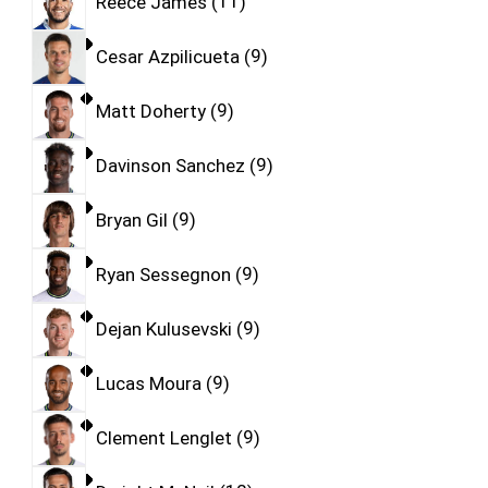
Reece James
11
Cesar Azpilicueta
9
Matt Doherty
9
Davinson Sanchez
9
Bryan Gil
9
Ryan Sessegnon
9
Dejan Kulusevski
9
Lucas Moura
9
Clement Lenglet
9