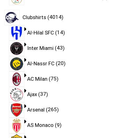
Clubshirts
4014
Al-Hilal SFC
14
Inter Miami
43
Al-Nassr FC
20
AC Milan
75
Ajax
37
Arsenal
265
AS Monaco
9