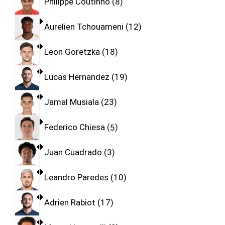
Philippe Coutinho
8
Aurelien Tchouameni
12
Leon Goretzka
18
Lucas Hernandez
19
Jamal Musiala
23
Federico Chiesa
5
Juan Cuadrado
3
Leandro Paredes
10
Adrien Rabiot
17