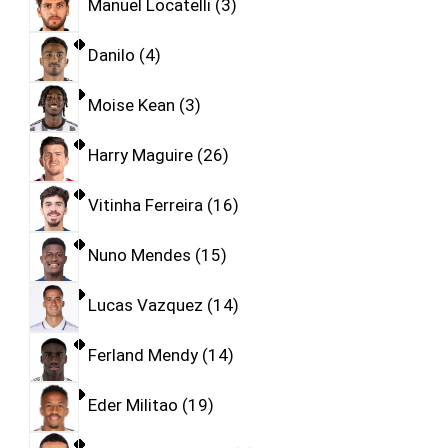
Manuel Locatelli
3
Danilo
4
Moise Kean
3
Harry Maguire
26
Vitinha Ferreira
16
Nuno Mendes
15
Lucas Vazquez
14
Ferland Mendy
14
Eder Militao
19