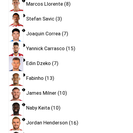
Marcos Llorente
8
Stefan Savic
3
Joaquin Correa
7
Yannick Carrasco
15
Edin Dzeko
7
Fabinho
13
James Milner
10
Naby Keita
10
Jordan Henderson
16