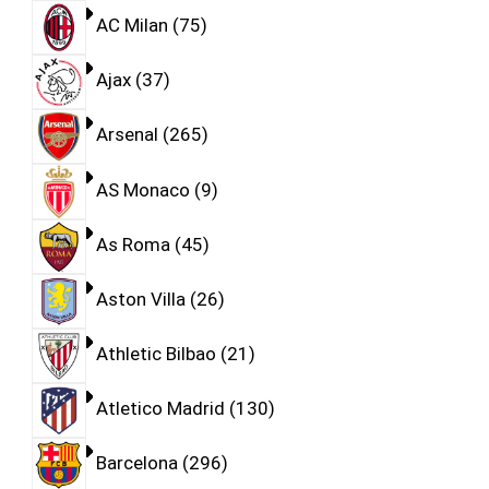
AC Milan
75
Ajax
37
Arsenal
265
AS Monaco
9
As Roma
45
Aston Villa
26
Athletic Bilbao
21
Atletico Madrid
130
Barcelona
296