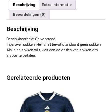
ce
tt
ail
er
d
ke
e
Beschrijving
Extra informatie
b
er
es
di
dI
n
Beoordelingen (0)
o
t
t
n
o
Beschrijving
k
Beschikbaarheid: Op voorraad
Tips over sokken: Het shirt bevat standaard geen sokken.
Als je de sokken wilt, kies dan de opties van sokken om
ervoor te betalen.
Gerelateerde producten