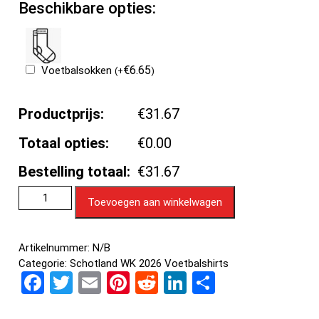
Beschikbare opties:
€
6.65
Voetbalsokken
(
+
)
Productprijs:
€31.67
Totaal opties:
€0.00
Bestelling totaal:
€31.67
Toevoegen aan winkelwagen
Artikelnummer:
N/B
Categorie:
Schotland WK 2026 Voetbalshirts
F
T
E
Pi
R
Li
D
a
wi
m
nt
e
n
el