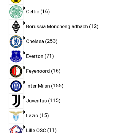
Celtic
16
Borussia Monchengladbach
12
Chelsea
253
Everton
71
Feyenoord
16
Inter Milan
155
Juventus
115
Lazio
15
Lille OSC
11