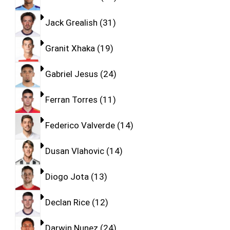
Jack Grealish
31
Granit Xhaka
19
Gabriel Jesus
24
Ferran Torres
11
Federico Valverde
14
Dusan Vlahovic
14
Diogo Jota
13
Declan Rice
12
Darwin Nunez
24