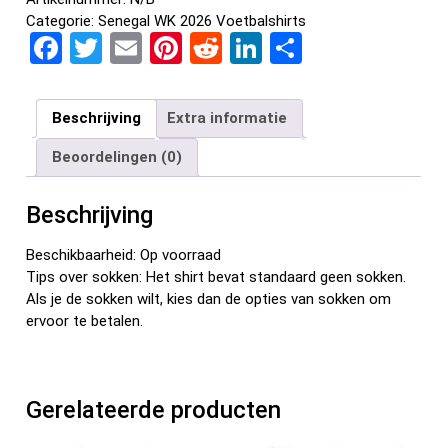
Categorie:
Senegal WK 2026 Voetbalshirts
F
T
E
Pi
R
Li
D
a
wi
m
nt
e
n
el
ce
tt
ail
er
d
ke
e
Beschrijving
Extra informatie
b
er
es
di
dI
n
Beoordelingen (0)
o
t
t
n
o
Beschrijving
k
Beschikbaarheid: Op voorraad
Tips over sokken: Het shirt bevat standaard geen sokken.
Als je de sokken wilt, kies dan de opties van sokken om
ervoor te betalen.
Gerelateerde producten