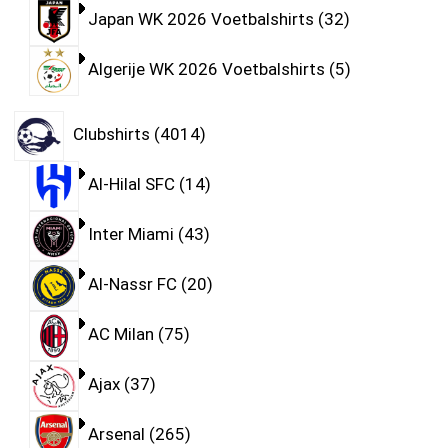
Japan WK 2026 Voetbalshirts
32
Algerije WK 2026 Voetbalshirts
5
Clubshirts
4014
Al-Hilal SFC
14
Inter Miami
43
Al-Nassr FC
20
AC Milan
75
Ajax
37
Arsenal
265