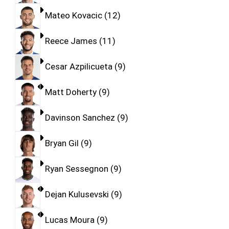
Mateo Kovacic
12
Reece James
11
Cesar Azpilicueta
9
Matt Doherty
9
Davinson Sanchez
9
Bryan Gil
9
Ryan Sessegnon
9
Dejan Kulusevski
9
Lucas Moura
9