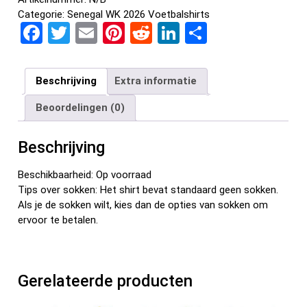
Categorie:
Senegal WK 2026 Voetbalshirts
F
T
E
Pi
R
Li
D
a
wi
m
nt
e
n
el
ce
tt
ail
er
d
ke
e
Beschrijving
Extra informatie
b
er
es
di
dI
n
Beoordelingen (0)
o
t
t
n
o
Beschrijving
k
Beschikbaarheid: Op voorraad
Tips over sokken: Het shirt bevat standaard geen sokken.
Als je de sokken wilt, kies dan de opties van sokken om
ervoor te betalen.
Gerelateerde producten