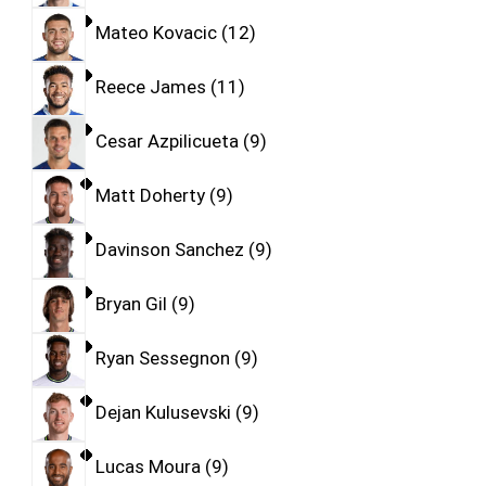
Mateo Kovacic
12
Reece James
11
Cesar Azpilicueta
9
Matt Doherty
9
Davinson Sanchez
9
Bryan Gil
9
Ryan Sessegnon
9
Dejan Kulusevski
9
Lucas Moura
9