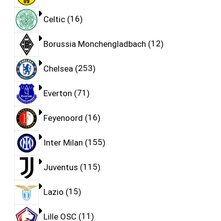
Celtic
16
Borussia Monchengladbach
12
Chelsea
253
Everton
71
Feyenoord
16
Inter Milan
155
Juventus
115
Lazio
15
Lille OSC
11