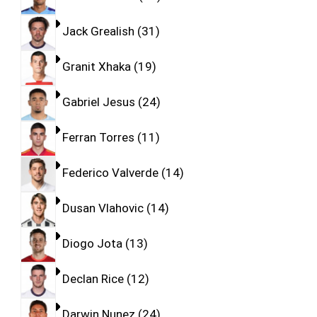
Jack Grealish
31
Granit Xhaka
19
Gabriel Jesus
24
Ferran Torres
11
Federico Valverde
14
Dusan Vlahovic
14
Diogo Jota
13
Declan Rice
12
Darwin Nunez
24