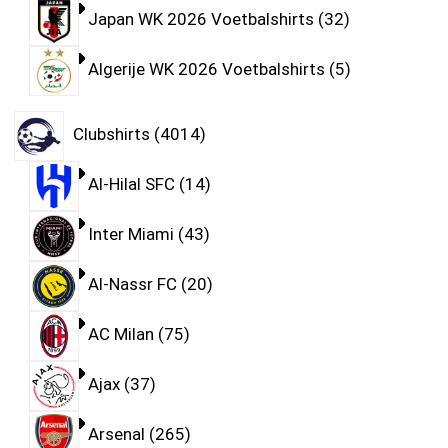
Japan WK 2026 Voetbalshirts
32
Algerije WK 2026 Voetbalshirts
5
Clubshirts
4014
Al-Hilal SFC
14
Inter Miami
43
Al-Nassr FC
20
AC Milan
75
Ajax
37
Arsenal
265