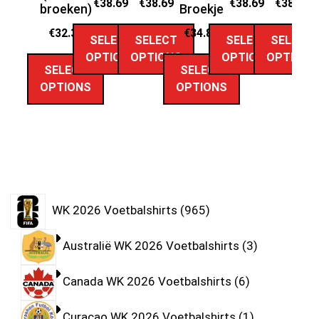
€
38.69
€
38.69
€
38.69
€
38.69
broeken)
Broekje
€
32.35
€
34.89
SELECT
SELECT
SELECT
SELECT
OPTIONS
OPTIONS
OPTIONS
OPTIONS
SELECT
SELECT
OPTIONS
OPTIONS
WK 2026 Voetbalshirts
965
Australië WK 2026 Voetbalshirts
3
Canada WK 2026 Voetbalshirts
6
Curaçao WK 2026 Voetbalshirts
1