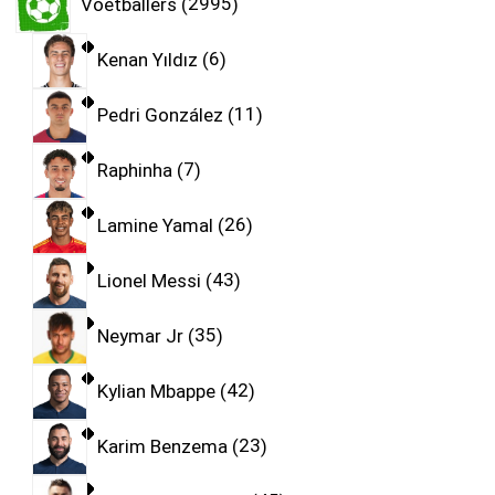
Voetballers
2995
Kenan Yıldız
6
Pedri González
11
Raphinha
7
Lamine Yamal
26
Lionel Messi
43
Neymar Jr
35
Kylian Mbappe
42
Karim Benzema
23