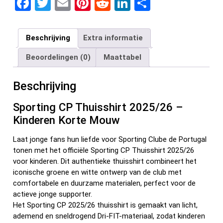
F
T
E
Pi
R
Li
D
a
wi
m
nt
e
n
el
ce
tt
ail
er
d
ke
e
Beschrijving
Extra informatie
b
er
es
di
dI
n
Beoordelingen (0)
Maattabel
o
t
t
n
o
Beschrijving
k
Sporting CP Thuisshirt 2025/26 –
Kinderen Korte Mouw
Laat jonge fans hun liefde voor Sporting Clube de Portugal
tonen met het officiële Sporting CP Thuisshirt 2025/26
voor kinderen. Dit authentieke thuisshirt combineert het
iconische groene en witte ontwerp van de club met
comfortabele en duurzame materialen, perfect voor de
actieve jonge supporter.
Het Sporting CP 2025/26 thuisshirt is gemaakt van licht,
ademend en sneldrogend Dri-FIT-materiaal, zodat kinderen