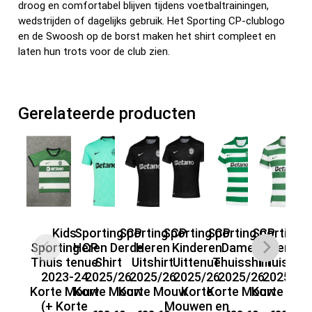
droog en comfortabel blijven tijdens voetbaltrainingen,
wedstrijden of dagelijks gebruik. Het Sporting CP-clublogo
en de Swoosh op de borst maken het shirt compleet en
laten hun trots voor de club zien.
Gerelateerde producten
Kids
Sporting CP
Sporting CP
Sporting CP
Sporting CP
Sporting 
Sp
Sporting CP
Heren Derde
Heren
Kinderen
Dames
Heren
Th
Thuis tenue
Shirt
Uitshirt
Uittenue
Thuisshirt
Thuisshir
2023-24
2025/26
2025/26
2025/26
2025/26
2025/26
Korte Mouw
Korte Mouw
Korte Mouw
Korte
Korte Mouw
Korte Mo
Ko
(+ Korte
Mouwen en