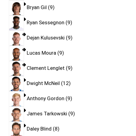
Bryan Gil
9
Ryan Sessegnon
9
Dejan Kulusevski
9
Lucas Moura
9
Clement Lenglet
9
Dwight McNeil
12
Anthony Gordon
9
James Tarkowski
9
Daley Blind
8