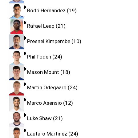
Rodri Hernandez
19
Rafael Leao
21
Presnel Kimpembe
10
Phil Foden
24
Mason Mount
18
Martin Odegaard
24
Marco Asensio
12
Luke Shaw
21
Lautaro Martinez
24