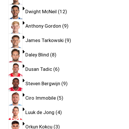
Dwight McNeil
12
Anthony Gordon
9
James Tarkowski
9
Daley Blind
8
Dusan Tadic
6
Steven Bergwijn
9
Ciro Immobile
5
Luuk de Jong
4
Orkun Kokcu
3