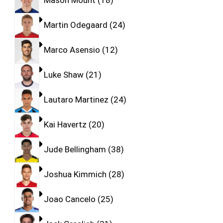
Mason Mount
18
Martin Odegaard
24
Marco Asensio
12
Luke Shaw
21
Lautaro Martinez
24
Kai Havertz
20
Jude Bellingham
38
Joshua Kimmich
28
Joao Cancelo
25