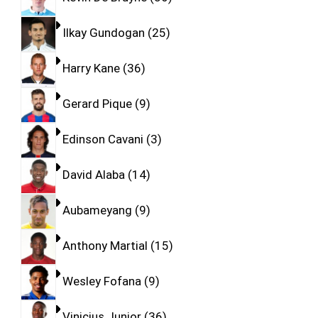
Ilkay Gundogan
25
Harry Kane
36
Gerard Pique
9
Edinson Cavani
3
David Alaba
14
Aubameyang
9
Anthony Martial
15
Wesley Fofana
9
Vinicius Junior
36