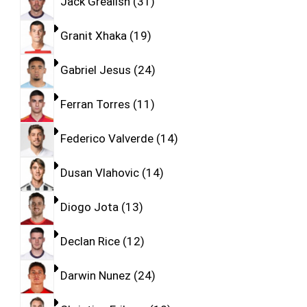
Jack Grealish
31
Granit Xhaka
19
Gabriel Jesus
24
Ferran Torres
11
Federico Valverde
14
Dusan Vlahovic
14
Diogo Jota
13
Declan Rice
12
Darwin Nunez
24