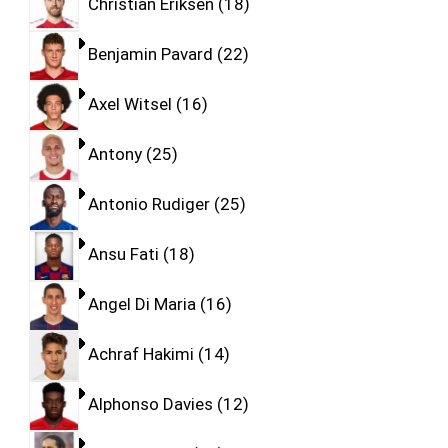
Christian Eriksen
18
Benjamin Pavard
22
Axel Witsel
16
Antony
25
Antonio Rudiger
25
Ansu Fati
18
Angel Di Maria
16
Achraf Hakimi
14
Alphonso Davies
12