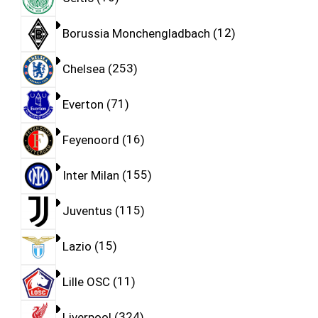
Borussia Monchengladbach
12
Chelsea
253
Everton
71
Feyenoord
16
Inter Milan
155
Juventus
115
Lazio
15
Lille OSC
11
Liverpool
324