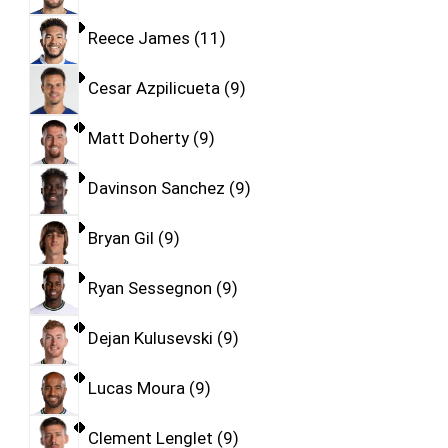
Reece James
11
Cesar Azpilicueta
9
Matt Doherty
9
Davinson Sanchez
9
Bryan Gil
9
Ryan Sessegnon
9
Dejan Kulusevski
9
Lucas Moura
9
Clement Lenglet
9