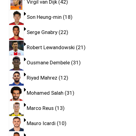
Virgil van Dijk
42
Son Heung-min
18
Serge Gnabry
22
Robert Lewandowski
21
Ousmane Dembele
31
Riyad Mahrez
12
Mohamed Salah
31
Marco Reus
13
Mauro Icardi
10