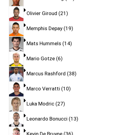
Olivier Giroud
21
Memphis Depay
19
Mats Hummels
14
Mario Gotze
6
Marcus Rashford
38
Marco Verratti
10
Luka Modric
27
Leonardo Bonucci
13
Kevin De Bruyne
36