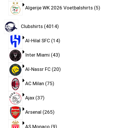
Algerije WK 2026 Voetbalshirts
5
Clubshirts
4014
Al-Hilal SFC
14
Inter Miami
43
Al-Nassr FC
20
AC Milan
75
Ajax
37
Arsenal
265
AS Monaco
9