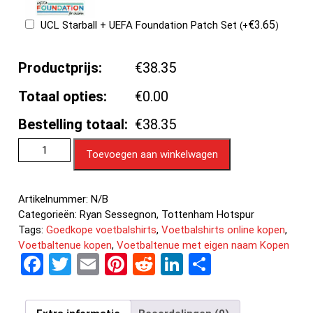
€
3.65
UCL Starball + UEFA Foundation Patch Set
(
+
)
Productprijs:
€38.35
Totaal opties:
€0.00
Bestelling totaal:
€38.35
Toevoegen aan winkelwagen
Artikelnummer:
N/B
Categorieën:
Ryan Sessegnon
,
Tottenham Hotspur
Tags:
Goedkope voetbalshirts
,
Voetbalshirts online kopen
,
Voetbaltenue kopen
,
Voetbaltenue met eigen naam Kopen
F
T
E
Pi
R
Li
D
a
wi
m
nt
e
n
el
ce
tt
ail
er
d
ke
e