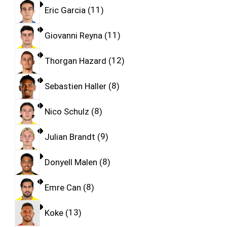
Eric Garcia
11
Giovanni Reyna
11
Thorgan Hazard
12
Sebastien Haller
8
Nico Schulz
8
Julian Brandt
9
Donyell Malen
8
Emre Can
8
Koke
13