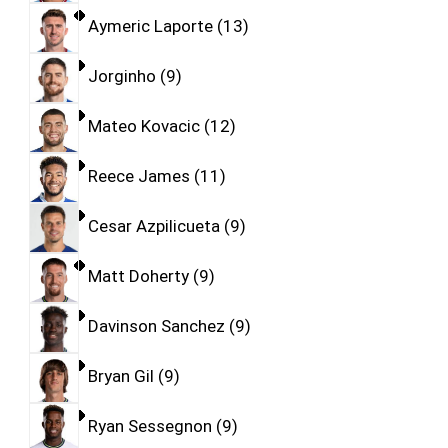
Aymeric Laporte
13
Jorginho
9
Mateo Kovacic
12
Reece James
11
Cesar Azpilicueta
9
Matt Doherty
9
Davinson Sanchez
9
Bryan Gil
9
Ryan Sessegnon
9