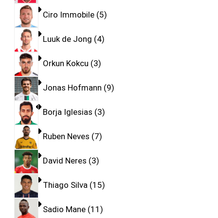
Ciro Immobile
5
Luuk de Jong
4
Orkun Kokcu
3
Jonas Hofmann
9
Borja Iglesias
3
Ruben Neves
7
David Neres
3
Thiago Silva
15
Sadio Mane
11