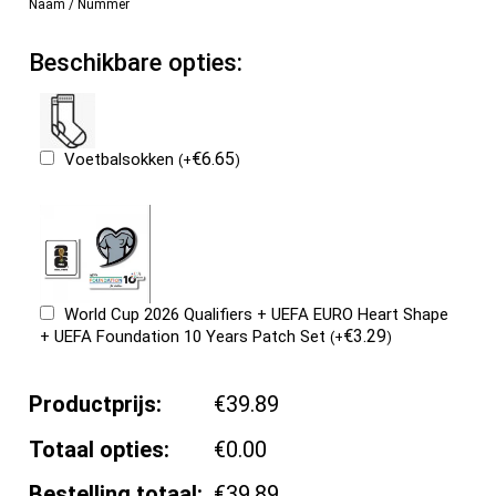
Naam / Nummer
Beschikbare opties:
€
6.65
Voetbalsokken
(
+
)
World Cup 2026 Qualifiers + UEFA EURO Heart Shape
€
3.29
+ UEFA Foundation 10 Years Patch Set
(
+
)
Productprijs:
€39.89
Totaal opties:
€0.00
Bestelling totaal:
€39.89