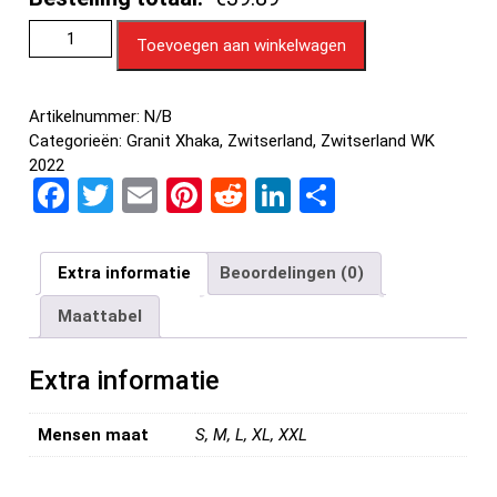
Toevoegen aan winkelwagen
Artikelnummer:
N/B
Categorieën:
Granit Xhaka
,
Zwitserland
,
Zwitserland WK
2022
F
T
E
Pi
R
Li
D
a
wi
m
nt
e
n
el
ce
tt
ail
er
d
ke
e
Extra informatie
Beoordelingen (0)
b
er
es
di
dI
n
Maattabel
o
t
t
n
o
Extra informatie
k
Mensen maat
S, M, L, XL, XXL