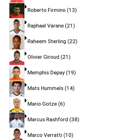
Roberto Firmino
13
Raphael Varane
21
Raheem Sterling
22
Olivier Giroud
21
Memphis Depay
19
Mats Hummels
14
Mario Gotze
6
Marcus Rashford
38
Marco Verratti
10