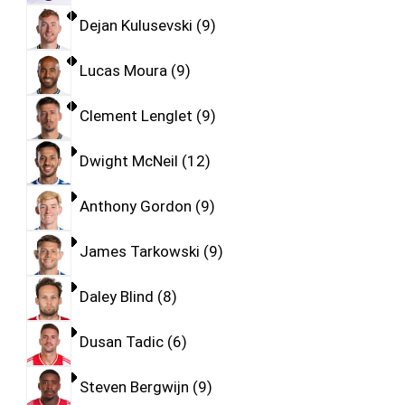
Dejan Kulusevski
9
Lucas Moura
9
Clement Lenglet
9
Dwight McNeil
12
Anthony Gordon
9
James Tarkowski
9
Daley Blind
8
Dusan Tadic
6
Steven Bergwijn
9