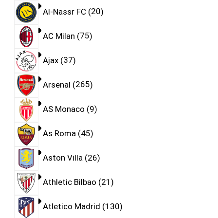
Al-Nassr FC
20
AC Milan
75
Ajax
37
Arsenal
265
AS Monaco
9
As Roma
45
Aston Villa
26
Athletic Bilbao
21
Atletico Madrid
130