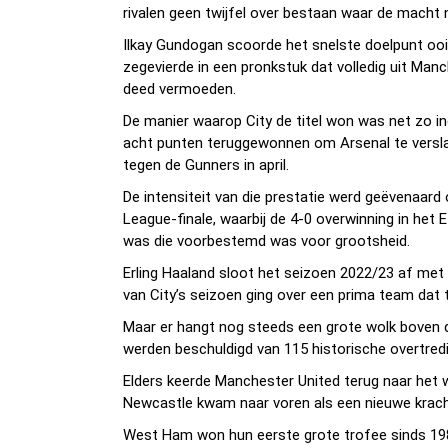
rivalen geen twijfel over bestaan waar de macht n
Ilkay Gundogan scoorde het snelste doelpunt ooit
zegevierde in een pronkstuk dat volledig uit Ma
deed vermoeden.
De manier waarop City de titel won was net zo i
acht punten teruggewonnen om Arsenal te versla
tegen de Gunners in april.
De intensiteit van die prestatie werd geëvenaar
League-finale, waarbij de 4-0 overwinning in het 
was die voorbestemd was voor grootsheid.
Erling Haaland sloot het seizoen 2022/23 af met 
van City’s seizoen ging over een prima team dat
Maar er hangt nog steeds een grote wolk boven d
werden beschuldigd van 115 historische overtredi
Elders keerde Manchester United terug naar het 
Newcastle kwam naar voren als een nieuwe krach
West Ham won hun eerste grote trofee sinds 19