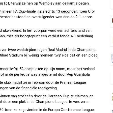
u ligt, terwijl ze hen op Wembley aan de kant sloegen.
 in een FA Cup-finale, na slechts 13 seconden, toen City
nchester bestond en overtuigender was dan de 2-1-score
ndrukwekkend. In het voorjaar werd een achterstand van
an, met als hoogtepunt een verbluffende 4-1 nederlaag
d over twee wedstrijden tegen Real Madrid in de Champions
Etihad Stadium bij weinig mensen twijfelde dat dit een ploeg
maar liefst 52 doelpunten op zijn naam, maar het verhaal
 tot in de perfectie was afgestemd door Pep Guardiola.
e club, nadat ze in februari door de Premier League
ngen van de financiële regelgeving.
winnen van trofeeën door de Carabao Cup te claimen, en
t door een plek in de Champions League te veroveren.
80 toen ze zegevierden in de Europa Conference League,