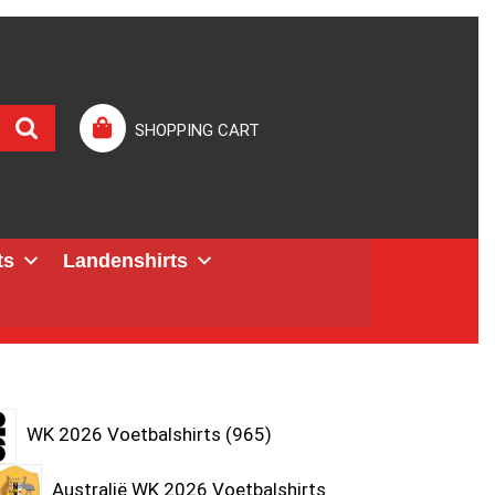
SHOPPING CART
ts
Landenshirts
WK 2026 Voetbalshirts
965
Australië WK 2026 Voetbalshirts