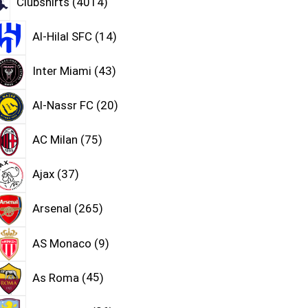
Clubshirts
4014
Al-Hilal SFC
14
Inter Miami
43
Al-Nassr FC
20
AC Milan
75
Ajax
37
Arsenal
265
AS Monaco
9
As Roma
45