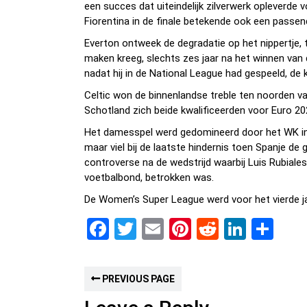
een succes dat uiteindelijk zilverwerk opleverde
Fiorentina in de finale betekende ook een passend
Everton ontweek de degradatie op het nippertje, t
maken kreeg, slechts zes jaar na het winnen van 
nadat hij in de National League had gespeeld, d
Celtic won de binnenlandse treble ten noorden van
Schotland zich beide kwalificeerden voor Euro 202
Het damesspel werd gedomineerd door het WK in A
maar viel bij de laatste hindernis toen Spanje de
controverse na de wedstrijd waarbij Luis Rubiale
voetbalbond, betrokken was.
De Women’s Super League werd voor het vierde ja
F
T
E
Pi
R
Li
D
a
wi
m
nt
e
n
el
ce
tt
ail
er
d
ke
e
PREVIOUS PAGE
b
er
es
di
dI
n