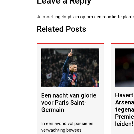
Leave a Reply
o
t
t
n
o
Je moet
ingelogd zijn op
om een reactie te plaat
k
Related Posts
Havertz
Een nacht van glorie
Arsena
voor Paris Saint-
tegena
Germain
Premie
leiden!
In een avond vol passie en
verwachting bewees