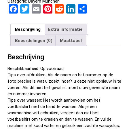
Categorie:
Bayern München
F
T
E
Pi
R
Li
D
a
wi
m
nt
e
n
el
ce
tt
ail
er
d
ke
e
Beschrijving
Extra informatie
b
er
es
di
dI
n
Beoordelingen (0)
Maattabel
o
t
t
n
o
Beschrijving
k
Beschikbaarheid: Op voorraad
Tips over afdrukken: Als de naam en het nummer op de
foto precies is wat u zoekt, hoeft u deze niet opnieuw in te
voeren. Als dit niet het geval is, moet u uw gewenste naam
en nummer invoeren.
Tips over wassen: Het wordt aanbevolen om het
voetbalshirt met de hand te wassen. Als je een
wasmachine wilt gebruiken, vergeet dan niet het
voetbalshirt om te draaien en dan te wassen. En vul de
machine met koud water en gebruik een zachte wascyclus,