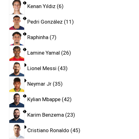
Kenan Yıldız
6
Pedri González
11
Raphinha
7
Lamine Yamal
26
Lionel Messi
43
Neymar Jr
35
Kylian Mbappe
42
Karim Benzema
23
Cristiano Ronaldo
45