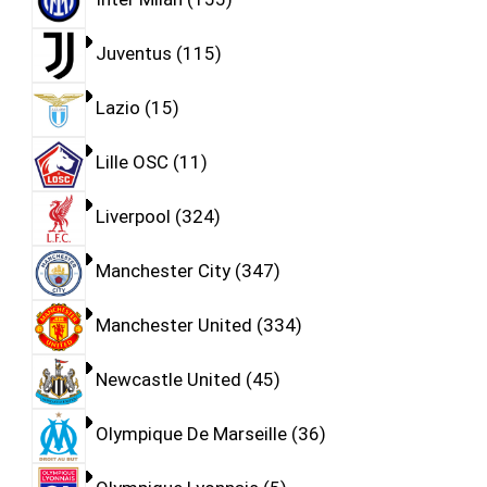
Juventus
115
Lazio
15
Lille OSC
11
Liverpool
324
Manchester City
347
Manchester United
334
Newcastle United
45
Olympique De Marseille
36