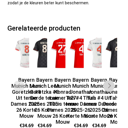
zodat je de kleuren beter kunt beschermen.
Gerelateerde producten
Bayern
Bayern
Bayern
Bayern
Bayern
Bayern
Munich Leon
Munich Leon
Munich
Munich
Munich
Munich
Goretzka #8
Goretzka #8
Konrad
Jonathan
Jonathan
Jonatha
Sa
Uit tenue
Derde tenue
Laimer #27
Tah #4 Thuis
Tah #4 Uit
Tah #4
#
Dames 2025-
Dames 2025-
Thuis tenue
tenue Dames
tenue Dames
Derde ten
te
26 Korte
26 Korte
Dames 2025-
2025-26
2025-26
Dames 202
Mouw
Mouw
26 Korte
Korte Mouw
Korte Mouw
26 Korte
Ko
Mouw
Mouw
€
34.69
€
34.69
€
34.69
€
34.69