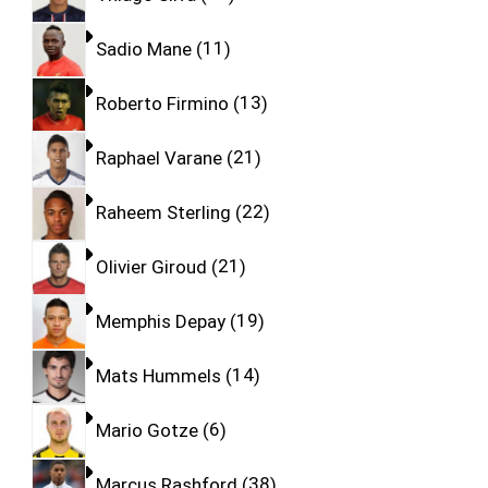
Sadio Mane
11
Roberto Firmino
13
Raphael Varane
21
Raheem Sterling
22
Olivier Giroud
21
Memphis Depay
19
Mats Hummels
14
Mario Gotze
6
Marcus Rashford
38