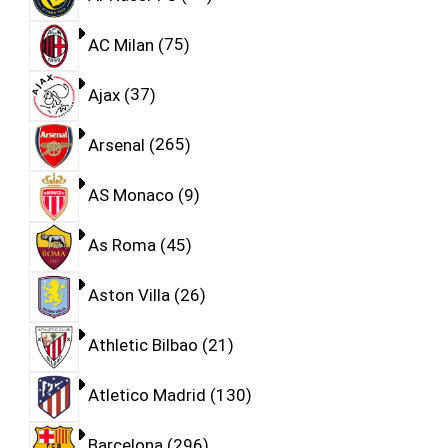
AC Milan
75
Ajax
37
Arsenal
265
AS Monaco
9
As Roma
45
Aston Villa
26
Athletic Bilbao
21
Atletico Madrid
130
Barcelona
296