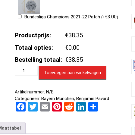
€
3.00
Bundesliga Champions 2021-22 Patch
(
+
)
Productprijs:
€38.35
Totaal opties:
€0.00
Bestelling totaal:
€38.35
Toevoegen aan winkelwagen
Artikelnummer:
N/B
Categorieën:
Bayern München
,
Benjamin Pavard
F
T
E
Pi
R
Li
D
a
wi
m
nt
e
n
el
ce
tt
ail
er
d
ke
e
Maattabel