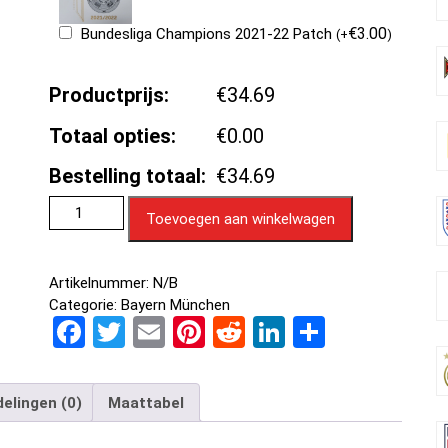
€
3.00
Bundesliga Champions 2021-22 Patch
(
+
)
Productprijs:
€34.69
Totaal opties:
€0.00
Bestelling totaal:
€34.69
Toevoegen aan winkelwagen
Artikelnummer:
N/B
Categorie:
Bayern München
F
T
E
Pi
R
Li
D
a
wi
m
nt
e
n
el
ce
tt
ail
er
d
ke
e
elingen (0)
Maattabel
b
er
es
di
dI
n