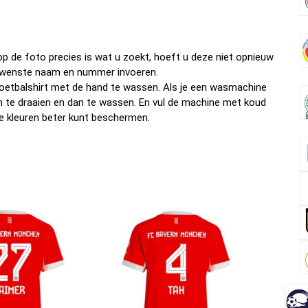
o
t
t
n
o
k
p de foto precies is wat u zoekt, hoeft u deze niet opnieuw
w gewenste naam en nummer invoeren.
oetbalshirt met de hand te wassen. Als je een wasmachine
om te draaien en dan te wassen. En vul de machine met koud
e kleuren beter kunt beschermen.