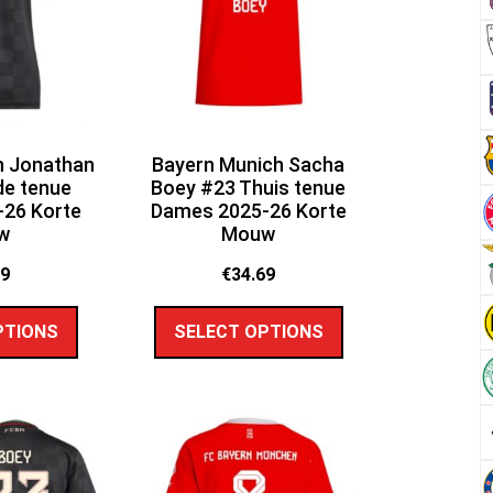
h Jonathan
Bayern Munich Sacha
de tenue
Boey #23 Thuis tenue
26 Korte
Dames 2025-26 Korte
w
Mouw
69
€
34.69
PTIONS
SELECT OPTIONS