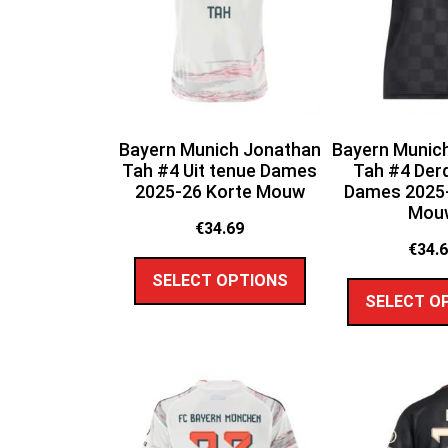
Bayern Munich Jonathan
Bayern Munic
Tah #4 Uit tenue Dames
Tah #4 Der
2025-26 Korte Mouw
Dames 2025-
Mou
€
34.69
€
34.
SELECT OPTIONS
SELECT O