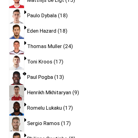
Matthijs de Ligt
15
Paulo Dybala
18
Eden Hazard
18
Thomas Muller
24
Toni Kroos
17
Paul Pogba
13
Henrikh Mkhitaryan
9
Romelu Lukaku
17
Sergio Ramos
17