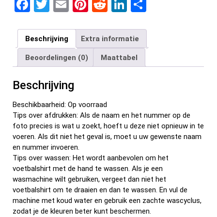
F
T
E
Pi
R
Li
D
a
wi
m
nt
e
n
el
ce
tt
ail
er
d
ke
e
Beschrijving
Extra informatie
b
er
es
di
dI
n
Beoordelingen (0)
Maattabel
o
t
t
n
o
Beschrijving
k
Beschikbaarheid: Op voorraad
Tips over afdrukken: Als de naam en het nummer op de
foto precies is wat u zoekt, hoeft u deze niet opnieuw in te
voeren. Als dit niet het geval is, moet u uw gewenste naam
en nummer invoeren.
Tips over wassen: Het wordt aanbevolen om het
voetbalshirt met de hand te wassen. Als je een
wasmachine wilt gebruiken, vergeet dan niet het
voetbalshirt om te draaien en dan te wassen. En vul de
machine met koud water en gebruik een zachte wascyclus,
zodat je de kleuren beter kunt beschermen.