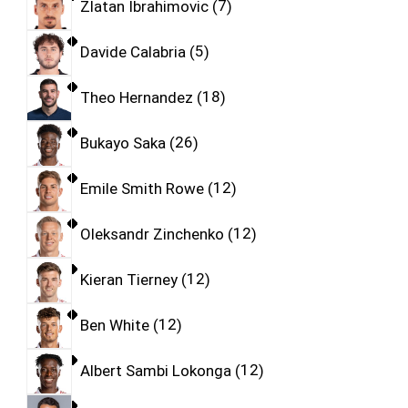
Zlatan Ibrahimovic
7
Davide Calabria
5
Theo Hernandez
18
Bukayo Saka
26
Emile Smith Rowe
12
Oleksandr Zinchenko
12
Kieran Tierney
12
Ben White
12
Albert Sambi Lokonga
12