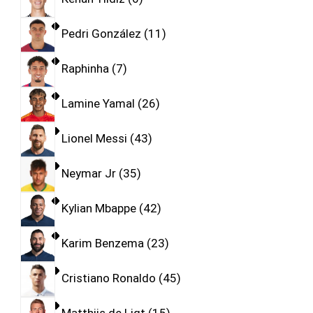
Pedri González
11
Raphinha
7
Lamine Yamal
26
Lionel Messi
43
Neymar Jr
35
Kylian Mbappe
42
Karim Benzema
23
Cristiano Ronaldo
45