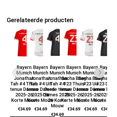
Gerelateerde producten
Bayern
Bayern
Bayern
Bayern
Bayern
Bayern
Munich
Munich
Munich
Munich
Munich
Munich
Mu
Jonathan
Jonathan
Jonathan
Sacha Boey
Sacha Boey
Sacha Bo
Go
Tah #4 Thuis
Tah #4 Uit
Tah #4
#23 Thuis
#23 Uit
#23 Derd
Th
tenue Dames
tenue Dames
Derde tenue
tenue Dames
tenue Dames
tenue Dam
Da
2025-26
2025-26
Dames 2025-
2025-26
2025-26
2025-26
2
Korte Mouw
Korte Mouw
26 Korte
Korte Mouw
Korte Mouw
Korte Mo
Mouw
€
34.69
€
34.69
€
34.69
€
34.69
€
34.69
€
34.69