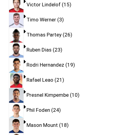
Victor Lindelof
15
Timo Werner
3
Thomas Partey
26
Ruben Dias
23
Rodri Hernandez
19
Rafael Leao
21
Presnel Kimpembe
10
Phil Foden
24
Mason Mount
18