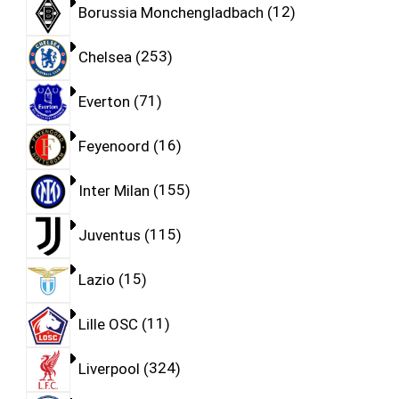
Borussia Monchengladbach
12
Chelsea
253
Everton
71
Feyenoord
16
Inter Milan
155
Juventus
115
Lazio
15
Lille OSC
11
Liverpool
324