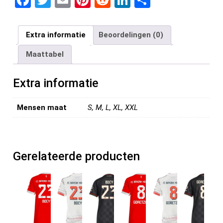
a
wi
m
nt
e
n
el
ce
tt
ail
er
d
ke
e
Extra informatie
Beoordelingen (0)
b
er
es
di
dI
n
Maattabel
o
t
t
n
o
Extra informatie
k
Mensen maat
S, M, L, XL, XXL
Gerelateerde producten