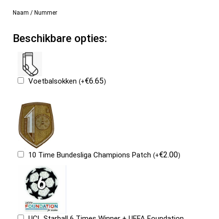
Naam / Nummer
Beschikbare opties:
€
6.65
Voetbalsokken
(
+
)
€
2.00
10 Time Bundesliga Champions Patch
(
+
)
UCL Starball 6 Times Winner + UEFA Foundation