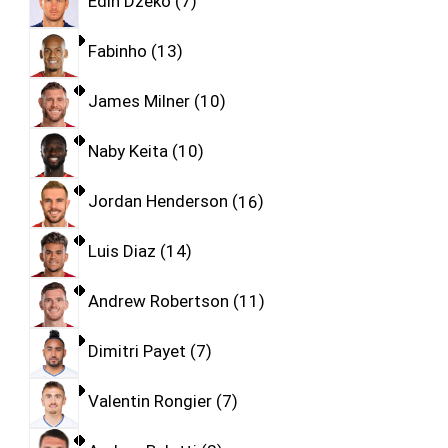
Edin Dzeko
7
Fabinho
13
James Milner
10
Naby Keita
10
Jordan Henderson
16
Luis Diaz
14
Andrew Robertson
11
Dimitri Payet
7
Valentin Rongier
7