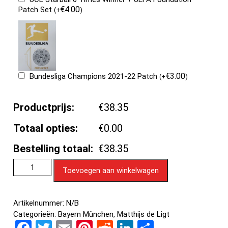
€
4.00
Patch Set
(
+
)
€
3.00
Bundesliga Champions 2021-22 Patch
(
+
)
Productprijs:
€38.35
Totaal opties:
€0.00
Bestelling totaal:
€38.35
Toevoegen aan winkelwagen
Artikelnummer:
N/B
Categorieën:
Bayern München
,
Matthijs de Ligt
F
T
E
Pi
R
Li
D