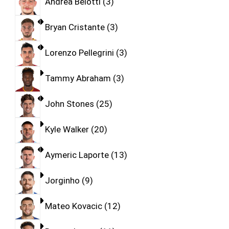
Andrea Belotti
3
Bryan Cristante
3
Lorenzo Pellegrini
3
Tammy Abraham
3
John Stones
25
Kyle Walker
20
Aymeric Laporte
13
Jorginho
9
Mateo Kovacic
12