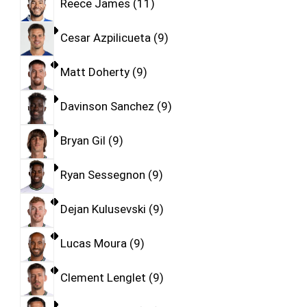
Reece James
11
Cesar Azpilicueta
9
Matt Doherty
9
Davinson Sanchez
9
Bryan Gil
9
Ryan Sessegnon
9
Dejan Kulusevski
9
Lucas Moura
9
Clement Lenglet
9