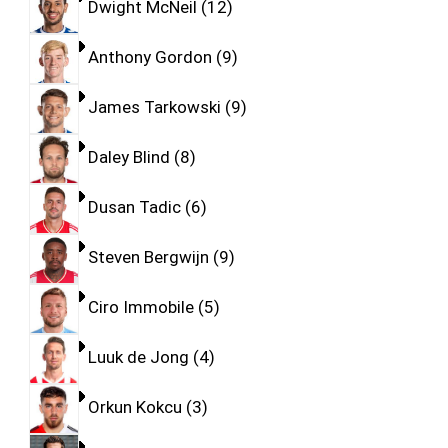
Dwight McNeil
12
Anthony Gordon
9
James Tarkowski
9
Daley Blind
8
Dusan Tadic
6
Steven Bergwijn
9
Ciro Immobile
5
Luuk de Jong
4
Orkun Kokcu
3