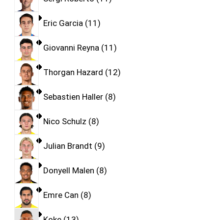
Eric Garcia
11
Giovanni Reyna
11
Thorgan Hazard
12
Sebastien Haller
8
Nico Schulz
8
Julian Brandt
9
Donyell Malen
8
Emre Can
8
Koke
13