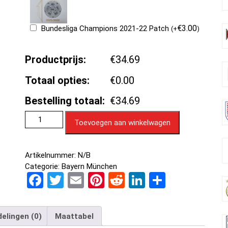
€
3.00
Bundesliga Champions 2021-22 Patch
(
+
)
Productprijs:
€34.69
Totaal opties:
€0.00
Bestelling totaal:
€34.69
Toevoegen aan winkelwagen
Artikelnummer:
N/B
Categorie:
Bayern München
F
T
E
Pi
R
Li
D
a
wi
m
nt
e
n
el
ce
tt
ail
er
d
ke
e
elingen (0)
Maattabel