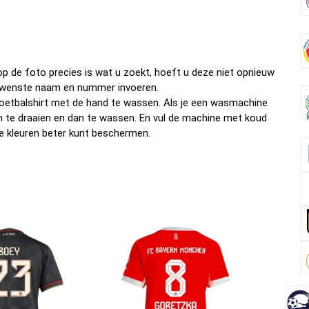
b
er
es
di
dI
n
o
t
t
n
o
k
p de foto precies is wat u zoekt, hoeft u deze niet opnieuw
w gewenste naam en nummer invoeren.
oetbalshirt met de hand te wassen. Als je een wasmachine
om te draaien en dan te wassen. En vul de machine met koud
e kleuren beter kunt beschermen.