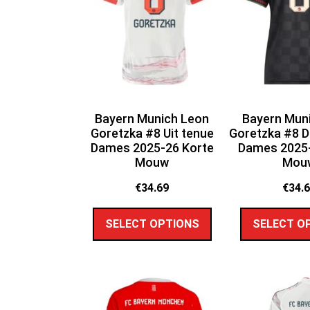
Bayern Munich Leon
Bayern Mun
Goretzka #8 Uit tenue
Goretzka #8 D
Dames 2025-26 Korte
Dames 2025-
Mouw
Mou
€
34.69
€
34.
SELECT OPTIONS
SELECT O