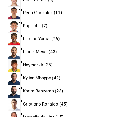
Pedri González
11
Raphinha
7
Lamine Yamal
26
Lionel Messi
43
Neymar Jr
35
Kylian Mbappe
42
Karim Benzema
23
Cristiano Ronaldo
45