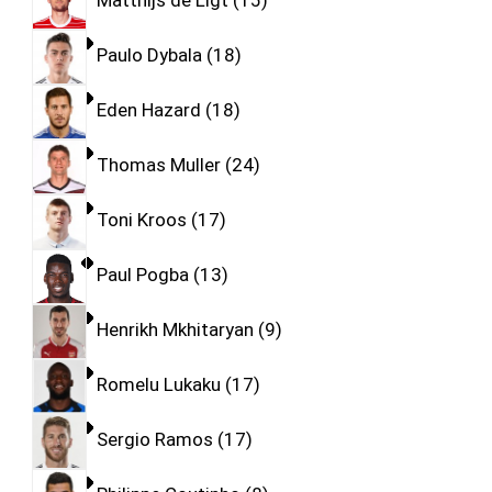
Matthijs de Ligt
15
Paulo Dybala
18
Eden Hazard
18
Thomas Muller
24
Toni Kroos
17
Paul Pogba
13
Henrikh Mkhitaryan
9
Romelu Lukaku
17
Sergio Ramos
17