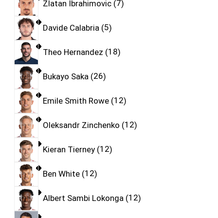
Zlatan Ibrahimovic
7
Davide Calabria
5
Theo Hernandez
18
Bukayo Saka
26
Emile Smith Rowe
12
Oleksandr Zinchenko
12
Kieran Tierney
12
Ben White
12
Albert Sambi Lokonga
12