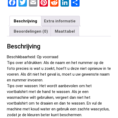
F
T
E
Pi
R
Li
D
a
wi
m
nt
e
n
el
ce
tt
ail
er
d
ke
e
Beschrijving
Extra informatie
b
er
es
di
dI
n
Beoordelingen (0)
Maattabel
o
t
t
n
o
Beschrijving
k
Beschikbaarheid: Op voorraad
Tips over afdrukken: Als de naam en het nummer op de
foto precies is wat u zoekt, hoeft u deze niet opnieuw in te
voeren. Als dit niet het geval is, moet u uw gewenste naam
en nummer invoeren.
Tips over wassen: Het wordt aanbevolen om het
voetbalshirt met de hand te wassen. Als je een
wasmachine wilt gebruiken, vergeet dan niet het
voetbalshirt om te draaien en dan te wassen. En vul de
machine met koud water en gebruik een zachte wascyclus,
zodat je de kleuren beter kunt beschermen.