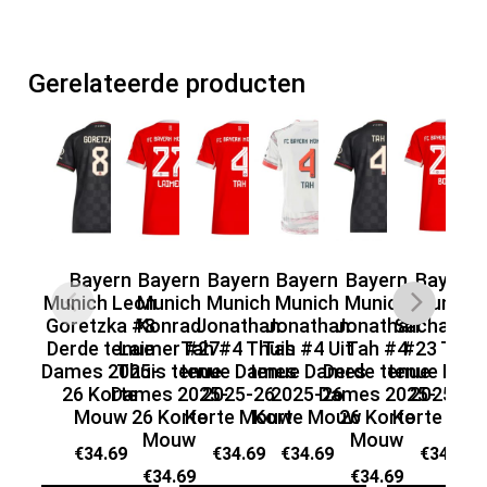
Gerelateerde producten
Bayern
Bayern
Bayern
Bayern
Bayern
Bayern
Munich Leon
Munich
Munich
Munich
Munich
Munich
Goretzka #8
Konrad
Jonathan
Jonathan
Jonathan
Sacha Bo
Sa
Derde tenue
Laimer #27
Tah #4 Thuis
Tah #4 Uit
Tah #4
#23 Thui
Dames 2025-
Thuis tenue
tenue Dames
tenue Dames
Derde tenue
tenue Dam
te
26 Korte
Dames 2025-
2025-26
2025-26
Dames 2025-
2025-26
Mouw
26 Korte
Korte Mouw
Korte Mouw
26 Korte
Korte Mo
Ko
Mouw
Mouw
€
34.69
€
34.69
€
34.69
€
34.69
€
34.69
€
34.69