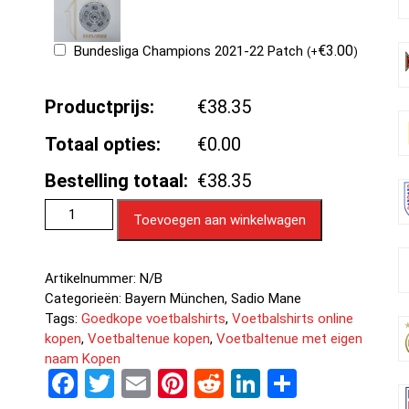
€
3.00
Bundesliga Champions 2021-22 Patch
(
+
)
Productprijs:
€38.35
Totaal opties:
€0.00
Bestelling totaal:
€38.35
Toevoegen aan winkelwagen
Artikelnummer:
N/B
Categorieën:
Bayern München
,
Sadio Mane
Tags:
Goedkope voetbalshirts
,
Voetbalshirts online
kopen
,
Voetbaltenue kopen
,
Voetbaltenue met eigen
naam Kopen
F
T
E
Pi
R
Li
D