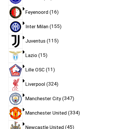
Feyenoord
16
Inter Milan
155
Juventus
115
Lazio
15
Lille OSC
11
Liverpool
324
Manchester City
347
Manchester United
334
Newcastle United
45