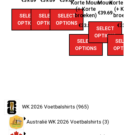
€
39.69
€
39.69
€
39.69
Korte Mouw
Mouw
Korte Mo
Ko
(+ Korte
(+ Korte
€
39.69
broeken)
broeken
SELECT
SELECT
SELECT
OPTIONS
OPTIONS
OPTIONS
€
33.89
€
33.89
SELECT
OPTIONS
SELECT
SELECT
OPTIONS
OPTION
WK 2026 Voetbalshirts
965
Australië WK 2026 Voetbalshirts
3