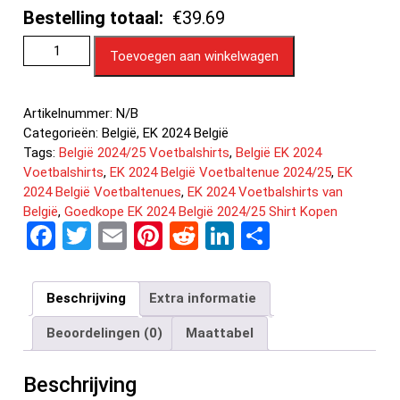
Bestelling totaal:
€39.69
Toevoegen aan winkelwagen
Artikelnummer:
N/B
Categorieën:
België
,
EK 2024 België
Tags:
België 2024/25 Voetbalshirts
,
België EK 2024
Voetbalshirts
,
EK 2024 België Voetbaltenue 2024/25
,
EK
2024 België Voetbaltenues
,
EK 2024 Voetbalshirts van
België
,
Goedkope EK 2024 België 2024/25 Shirt Kopen
F
T
E
Pi
R
Li
D
a
wi
m
nt
e
n
el
ce
tt
ail
er
d
ke
e
Beschrijving
Extra informatie
b
er
es
di
dI
n
Beoordelingen (0)
Maattabel
o
t
t
n
o
Beschrijving