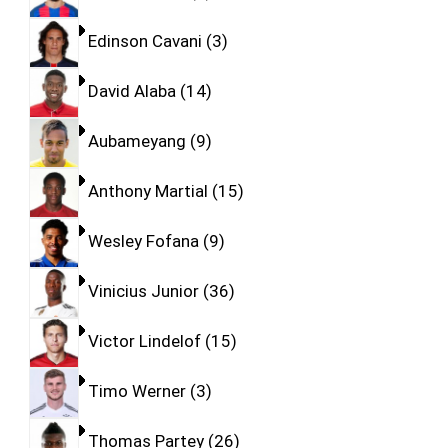
Edinson Cavani
3
David Alaba
14
Aubameyang
9
Anthony Martial
15
Wesley Fofana
9
Vinicius Junior
36
Victor Lindelof
15
Timo Werner
3
Thomas Partey
26