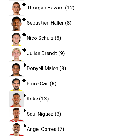
Thorgan Hazard
12
Sebastien Haller
8
Nico Schulz
8
Julian Brandt
9
Donyell Malen
8
Emre Can
8
Koke
13
Saul Niguez
3
Angel Correa
7