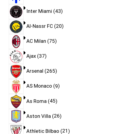
Inter Miami
43
Al-Nassr FC
20
AC Milan
75
Ajax
37
Arsenal
265
AS Monaco
9
As Roma
45
Aston Villa
26
Athletic Bilbao
21