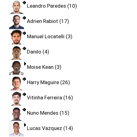
Leandro Paredes
10
Adrien Rabiot
17
Manuel Locatelli
3
Danilo
4
Moise Kean
3
Harry Maguire
26
Vitinha Ferreira
16
Nuno Mendes
15
Lucas Vazquez
14