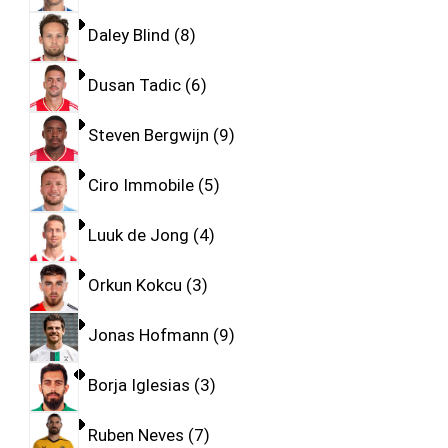
Daley Blind
8
Dusan Tadic
6
Steven Bergwijn
9
Ciro Immobile
5
Luuk de Jong
4
Orkun Kokcu
3
Jonas Hofmann
9
Borja Iglesias
3
Ruben Neves
7