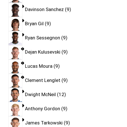
Davinson Sanchez
9
Bryan Gil
9
Ryan Sessegnon
9
Dejan Kulusevski
9
Lucas Moura
9
Clement Lenglet
9
Dwight McNeil
12
Anthony Gordon
9
James Tarkowski
9