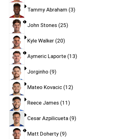
Tammy Abraham
3
John Stones
25
Kyle Walker
20
Aymeric Laporte
13
Jorginho
9
Mateo Kovacic
12
Reece James
11
Cesar Azpilicueta
9
Matt Doherty
9