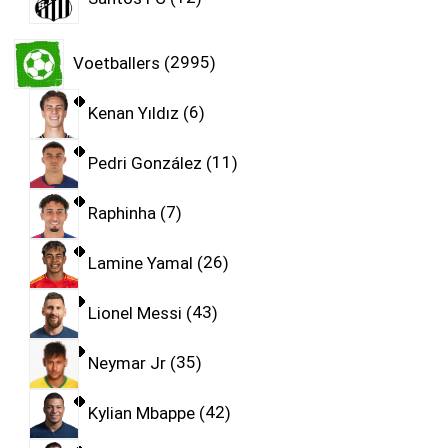
Voetballers
2995
Kenan Yıldız
6
Pedri González
11
Raphinha
7
Lamine Yamal
26
Lionel Messi
43
Neymar Jr
35
Kylian Mbappe
42