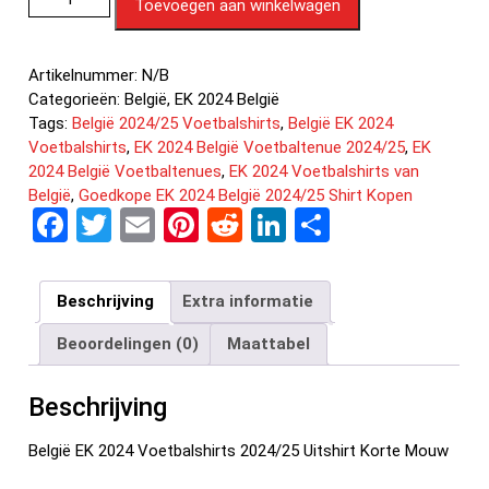
Toevoegen aan winkelwagen
Artikelnummer:
N/B
Categorieën:
België
,
EK 2024 België
Tags:
België 2024/25 Voetbalshirts
,
België EK 2024
Voetbalshirts
,
EK 2024 België Voetbaltenue 2024/25
,
EK
2024 België Voetbaltenues
,
EK 2024 Voetbalshirts van
België
,
Goedkope EK 2024 België 2024/25 Shirt Kopen
F
T
E
Pi
R
Li
D
a
wi
m
nt
e
n
el
ce
tt
ail
er
d
ke
e
Beschrijving
Extra informatie
b
er
es
di
dI
n
Beoordelingen (0)
Maattabel
o
t
t
n
o
Beschrijving
k
België EK 2024 Voetbalshirts 2024/25 Uitshirt Korte Mouw