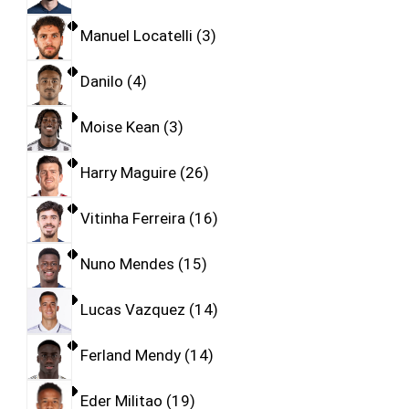
Manuel Locatelli
3
Danilo
4
Moise Kean
3
Harry Maguire
26
Vitinha Ferreira
16
Nuno Mendes
15
Lucas Vazquez
14
Ferland Mendy
14
Eder Militao
19