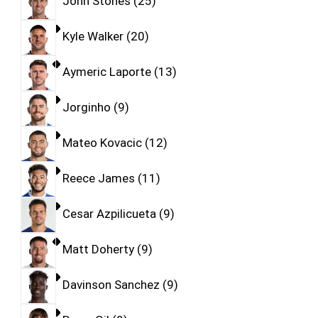
John Stones
25
Kyle Walker
20
Aymeric Laporte
13
Jorginho
9
Mateo Kovacic
12
Reece James
11
Cesar Azpilicueta
9
Matt Doherty
9
Davinson Sanchez
9