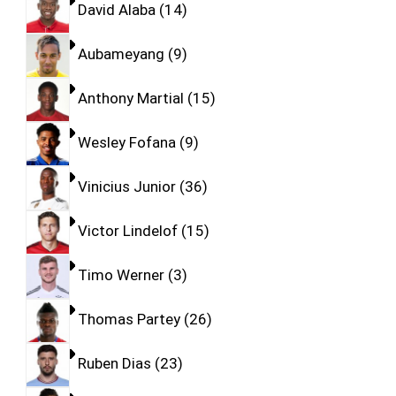
David Alaba
14
Aubameyang
9
Anthony Martial
15
Wesley Fofana
9
Vinicius Junior
36
Victor Lindelof
15
Timo Werner
3
Thomas Partey
26
Ruben Dias
23