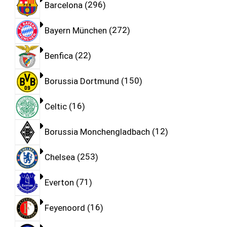
Barcelona
296
Bayern München
272
Benfica
22
Borussia Dortmund
150
Celtic
16
Borussia Monchengladbach
12
Chelsea
253
Everton
71
Feyenoord
16