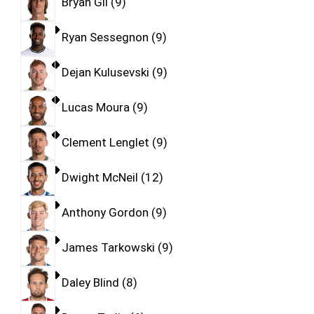
Bryan Gil
9
Ryan Sessegnon
9
Dejan Kulusevski
9
Lucas Moura
9
Clement Lenglet
9
Dwight McNeil
12
Anthony Gordon
9
James Tarkowski
9
Daley Blind
8