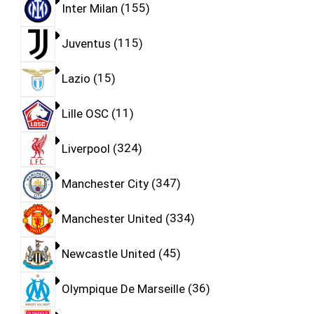
Inter Milan
155
Juventus
115
Lazio
15
Lille OSC
11
Liverpool
324
Manchester City
347
Manchester United
334
Newcastle United
45
Olympique De Marseille
36