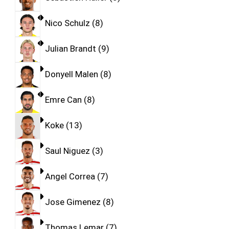
Nico Schulz
8
Julian Brandt
9
Donyell Malen
8
Emre Can
8
Koke
13
Saul Niguez
3
Angel Correa
7
Jose Gimenez
8
Thomas Lemar
7