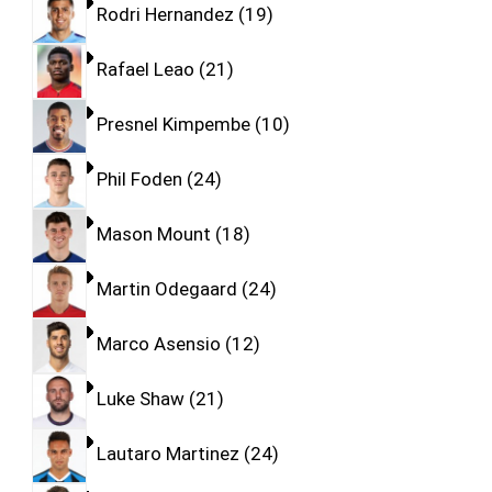
Rodri Hernandez
19
Rafael Leao
21
Presnel Kimpembe
10
Phil Foden
24
Mason Mount
18
Martin Odegaard
24
Marco Asensio
12
Luke Shaw
21
Lautaro Martinez
24