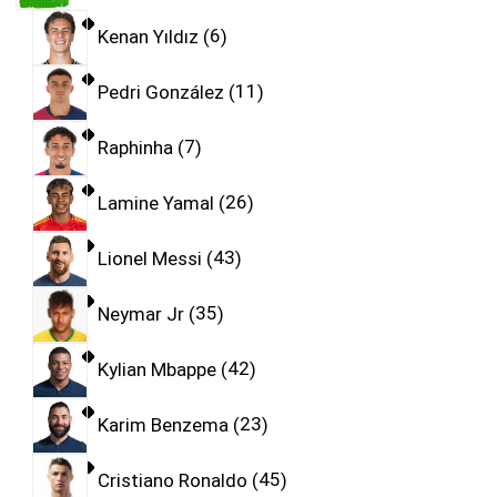
Kenan Yıldız
6
Pedri González
11
Raphinha
7
Lamine Yamal
26
Lionel Messi
43
Neymar Jr
35
Kylian Mbappe
42
Karim Benzema
23
Cristiano Ronaldo
45