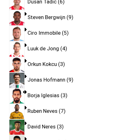
Dusan Tadic
6
Steven Bergwijn
9
Ciro Immobile
5
Luuk de Jong
4
Orkun Kokcu
3
Jonas Hofmann
9
Borja Iglesias
3
Ruben Neves
7
David Neres
3