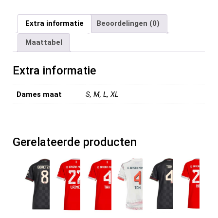
a
wi
m
nt
e
n
el
ce
tt
ail
er
d
ke
e
Extra informatie
Beoordelingen (0)
b
er
es
di
dI
n
Maattabel
o
t
t
n
o
Extra informatie
k
Dames maat
S, M, L, XL
Gerelateerde producten