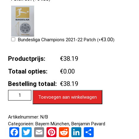
€
3.00
Bundesliga Champions 2021-22 Patch
(
+
)
Productprijs:
€38.19
Totaal opties:
€0.00
Bestelling totaal:
€38.19
Toevoegen aan winkelwagen
Artikelnummer:
N/B
Categorieën:
Bayern München
,
Benjamin Pavard
F
T
E
Pi
R
Li
D