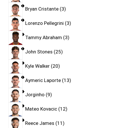
Bryan Cristante
3
Lorenzo Pellegrini
3
Tammy Abraham
3
John Stones
25
Kyle Walker
20
Aymeric Laporte
13
Jorginho
9
Mateo Kovacic
12
Reece James
11