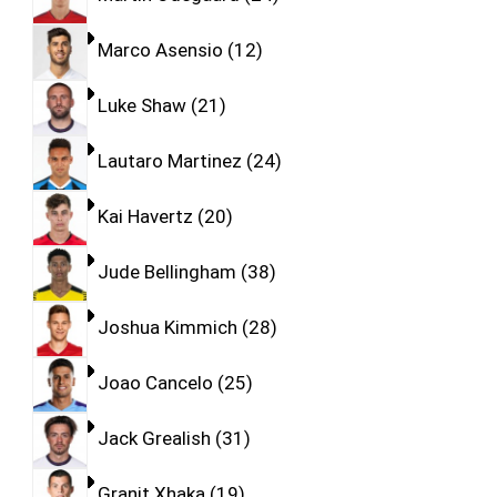
Marco Asensio
12
Luke Shaw
21
Lautaro Martinez
24
Kai Havertz
20
Jude Bellingham
38
Joshua Kimmich
28
Joao Cancelo
25
Jack Grealish
31
Granit Xhaka
19