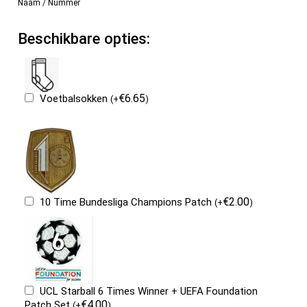
Naam / Nummer
Beschikbare opties:
€
6.65
Voetbalsokken
(
+
)
€
2.00
10 Time Bundesliga Champions Patch
(
+
)
UCL Starball 6 Times Winner + UEFA Foundation
€
4.00
Patch Set
(
+
)