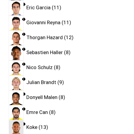
Eric Garcia
11
Giovanni Reyna
11
Thorgan Hazard
12
Sebastien Haller
8
Nico Schulz
8
Julian Brandt
9
Donyell Malen
8
Emre Can
8
Koke
13