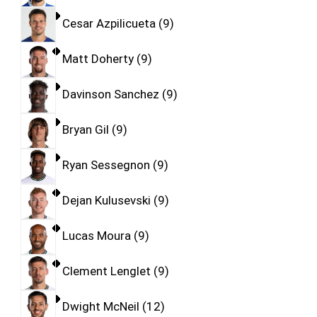
Cesar Azpilicueta
9
Matt Doherty
9
Davinson Sanchez
9
Bryan Gil
9
Ryan Sessegnon
9
Dejan Kulusevski
9
Lucas Moura
9
Clement Lenglet
9
Dwight McNeil
12