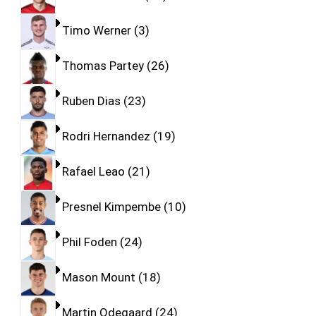
Timo Werner
3
Thomas Partey
26
Ruben Dias
23
Rodri Hernandez
19
Rafael Leao
21
Presnel Kimpembe
10
Phil Foden
24
Mason Mount
18
Martin Odegaard
24