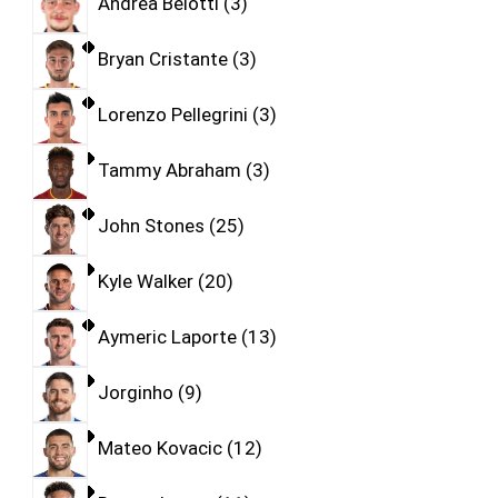
Andrea Belotti
3
Bryan Cristante
3
Lorenzo Pellegrini
3
Tammy Abraham
3
John Stones
25
Kyle Walker
20
Aymeric Laporte
13
Jorginho
9
Mateo Kovacic
12