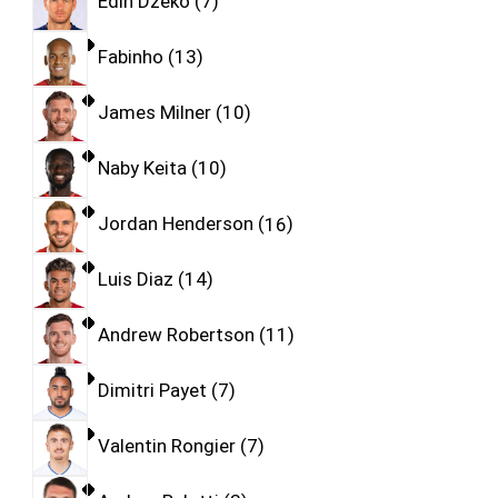
Edin Dzeko
7
Fabinho
13
James Milner
10
Naby Keita
10
Jordan Henderson
16
Luis Diaz
14
Andrew Robertson
11
Dimitri Payet
7
Valentin Rongier
7