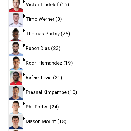
Victor Lindelof
15
Timo Werner
3
Thomas Partey
26
Ruben Dias
23
Rodri Hernandez
19
Rafael Leao
21
Presnel Kimpembe
10
Phil Foden
24
Mason Mount
18