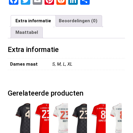
a
wi
m
nt
e
n
el
ce
tt
ail
er
d
ke
e
Extra informatie
Beoordelingen (0)
b
er
es
di
dI
n
Maattabel
o
t
t
n
o
Extra informatie
k
Dames maat
S, M, L, XL
Gerelateerde producten