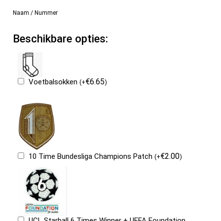
Naam / Nummer
Beschikbare opties:
€
6.65
Voetbalsokken
(
+
)
€
2.00
10 Time Bundesliga Champions Patch
(
+
)
UCL Starball 6 Times Winner + UEFA Foundation