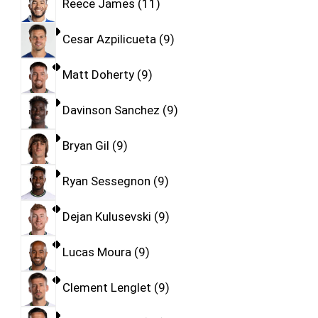
Reece James
11
Cesar Azpilicueta
9
Matt Doherty
9
Davinson Sanchez
9
Bryan Gil
9
Ryan Sessegnon
9
Dejan Kulusevski
9
Lucas Moura
9
Clement Lenglet
9