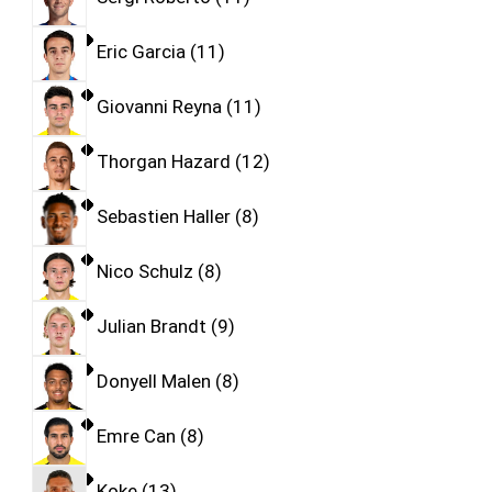
Eric Garcia
11
Giovanni Reyna
11
Thorgan Hazard
12
Sebastien Haller
8
Nico Schulz
8
Julian Brandt
9
Donyell Malen
8
Emre Can
8
Koke
13