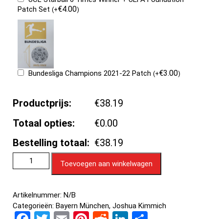
€
4.00
Patch Set
(
+
)
€
3.00
Bundesliga Champions 2021-22 Patch
(
+
)
Productprijs:
€38.19
Totaal opties:
€0.00
Bestelling totaal:
€38.19
Toevoegen aan winkelwagen
Artikelnummer:
N/B
Categorieën:
Bayern München
,
Joshua Kimmich
F
T
E
Pi
R
Li
D