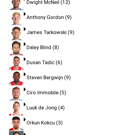
Dwight McNeil
12
Anthony Gordon
9
James Tarkowski
9
Daley Blind
8
Dusan Tadic
6
Steven Bergwijn
9
Ciro Immobile
5
Luuk de Jong
4
Orkun Kokcu
3