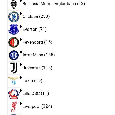
Borussia Monchengladbach
12
Chelsea
253
Everton
71
Feyenoord
16
Inter Milan
155
Juventus
115
Lazio
15
Lille OSC
11
Liverpool
324