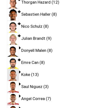
Thorgan Hazard
12
Sebastien Haller
8
Nico Schulz
8
Julian Brandt
9
Donyell Malen
8
Emre Can
8
Koke
13
Saul Niguez
3
Angel Correa
7