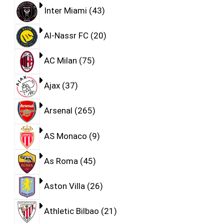
Inter Miami
43
Al-Nassr FC
20
AC Milan
75
Ajax
37
Arsenal
265
AS Monaco
9
As Roma
45
Aston Villa
26
Athletic Bilbao
21