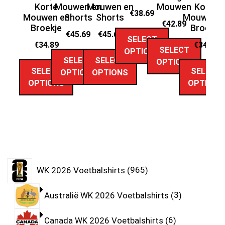
Korte
Mouwen en
Mouwen en
Mouwen
Korte
M
€
38.69
Mouwen en
Shorts
Shorts
Mouwen e
€
42.89
Broekje
Broekje
€
45.69
€
45.69
SELECT
€
34.89
€
34.89
SELECT
OPTIONS
SELECT
SELECT
OPTIONS
SELECT
SELECT
OPTIONS
OPTIONS
OPTIONS
OPTIONS
WK 2026 Voetbalshirts
965
Australië WK 2026 Voetbalshirts
3
Canada WK 2026 Voetbalshirts
6