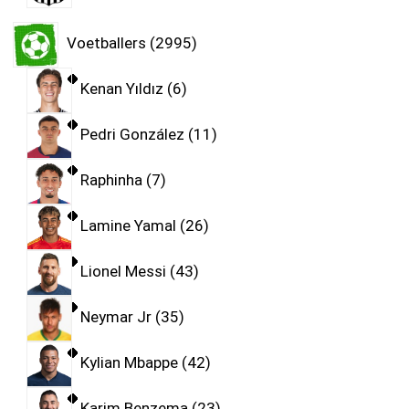
Voetballers
2995
Kenan Yıldız
6
Pedri González
11
Raphinha
7
Lamine Yamal
26
Lionel Messi
43
Neymar Jr
35
Kylian Mbappe
42
Karim Benzema
23