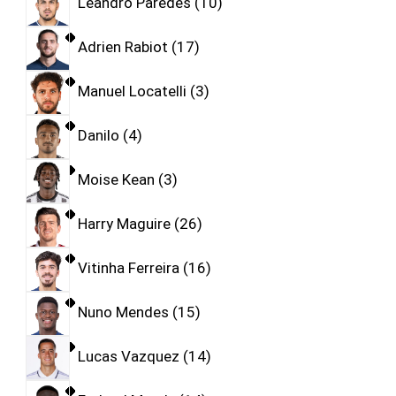
Leandro Paredes
10
Adrien Rabiot
17
Manuel Locatelli
3
Danilo
4
Moise Kean
3
Harry Maguire
26
Vitinha Ferreira
16
Nuno Mendes
15
Lucas Vazquez
14