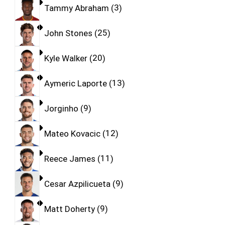
Tammy Abraham
3
John Stones
25
Kyle Walker
20
Aymeric Laporte
13
Jorginho
9
Mateo Kovacic
12
Reece James
11
Cesar Azpilicueta
9
Matt Doherty
9