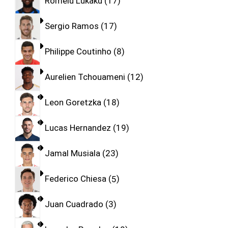
Romelu Lukaku
17
Sergio Ramos
17
Philippe Coutinho
8
Aurelien Tchouameni
12
Leon Goretzka
18
Lucas Hernandez
19
Jamal Musiala
23
Federico Chiesa
5
Juan Cuadrado
3