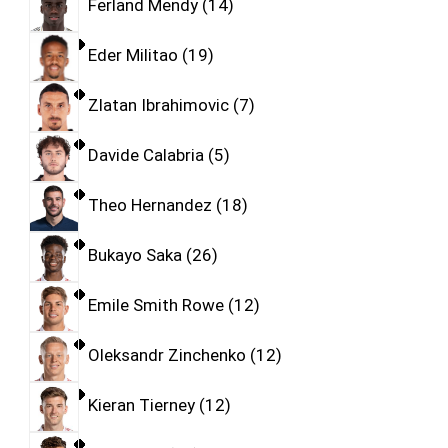
Ferland Mendy
14
Eder Militao
19
Zlatan Ibrahimovic
7
Davide Calabria
5
Theo Hernandez
18
Bukayo Saka
26
Emile Smith Rowe
12
Oleksandr Zinchenko
12
Kieran Tierney
12