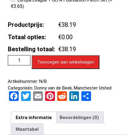
Europa League + UEFA Foundation Patch Set
(
+
€
3.65
)
Productprijs:
€38.19
Totaal opties:
€0.00
Bestelling totaal:
€38.19
Toevoegen aan winkelwagen
Artikelnummer:
N/B
Categorieën:
Donny van de Beek
,
Manchester United
F
T
E
Pi
R
Li
D
a
wi
m
nt
e
n
el
ce
tt
ail
er
d
ke
e
Extra informatie
Beoordelingen (0)
b
er
es
di
dI
n
Maattabel
o
t
t
n