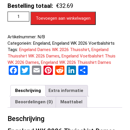
Bestelling totaal:
€32.69
Toevoegen aan winkelwagen
Artikelnummer:
N/B
Categorieën:
Engeland
,
Engeland WK 2026 Voetbalshirts
Tags:
Engeland Dames WK 2026 Thuisshirt
,
Engeland
Thuisshirt WK 2026 Dames
,
Engeland Voetbalshirt Thuis
WK 2026 Dames
,
Engeland WK 2026 Thuisshirt Dames
F
T
E
Pi
R
Li
D
a
wi
m
nt
e
n
el
ce
tt
ail
er
d
ke
e
Beschrijving
Extra informatie
b
er
es
di
dI
n
Beoordelingen (0)
Maattabel
o
t
t
n
o
Beschrijving
k