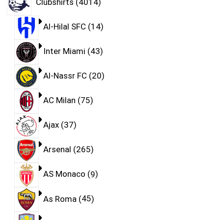
Clubshirts
4014
Al-Hilal SFC
14
Inter Miami
43
Al-Nassr FC
20
AC Milan
75
Ajax
37
Arsenal
265
AS Monaco
9
As Roma
45