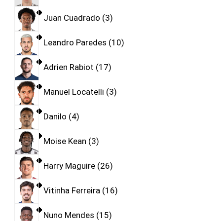
Juan Cuadrado
3
Leandro Paredes
10
Adrien Rabiot
17
Manuel Locatelli
3
Danilo
4
Moise Kean
3
Harry Maguire
26
Vitinha Ferreira
16
Nuno Mendes
15