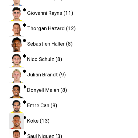
Giovanni Reyna
11
Thorgan Hazard
12
Sebastien Haller
8
Nico Schulz
8
Julian Brandt
9
Donyell Malen
8
Emre Can
8
Koke
13
Saul Niguez
3