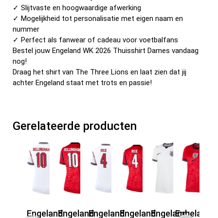
✓ Slijtvaste en hoogwaardige afwerking
✓ Mogelijkheid tot personalisatie met eigen naam en
nummer
✓ Perfect als fanwear of cadeau voor voetbalfans
Bestel jouw Engeland WK 2026 Thuisshirt Dames vandaag
nog!
Draag het shirt van The Three Lions en laat zien dat jij
achter Engeland staat met trots en passie!
Gerelateerde producten
Engeland
Engeland
Engeland
Engeland
Engeland
Engeland U
E