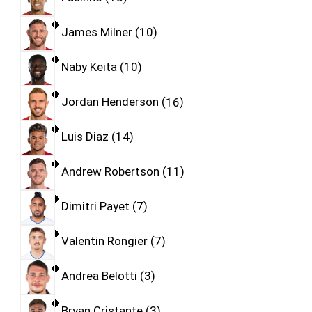
James Milner
10
Naby Keita
10
Jordan Henderson
16
Luis Diaz
14
Andrew Robertson
11
Dimitri Payet
7
Valentin Rongier
7
Andrea Belotti
3
Bryan Cristante
3