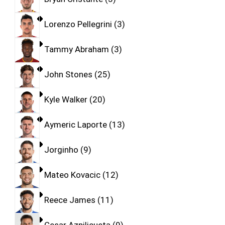
Lorenzo Pellegrini
3
Tammy Abraham
3
John Stones
25
Kyle Walker
20
Aymeric Laporte
13
Jorginho
9
Mateo Kovacic
12
Reece James
11