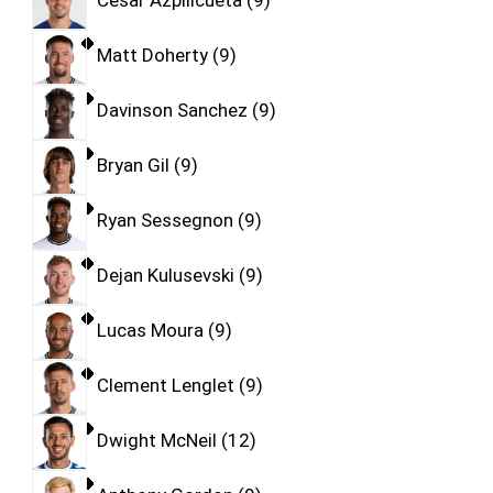
Cesar Azpilicueta
9
Matt Doherty
9
Davinson Sanchez
9
Bryan Gil
9
Ryan Sessegnon
9
Dejan Kulusevski
9
Lucas Moura
9
Clement Lenglet
9
Dwight McNeil
12