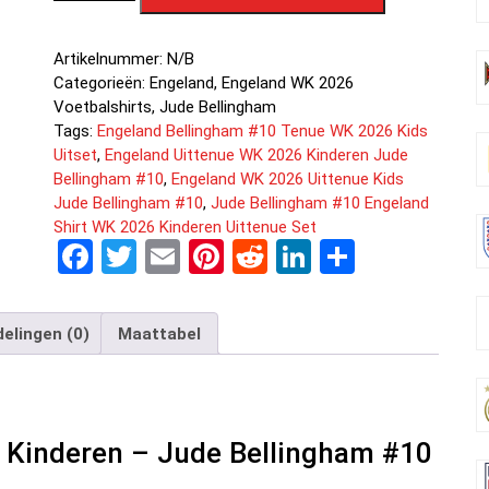
Artikelnummer:
N/B
Categorieën:
Engeland
,
Engeland WK 2026
Voetbalshirts
,
Jude Bellingham
Tags:
Engeland Bellingham #10 Tenue WK 2026 Kids
Uitset
,
Engeland Uittenue WK 2026 Kinderen Jude
Bellingham #10
,
Engeland WK 2026 Uittenue Kids
Jude Bellingham #10
,
Jude Bellingham #10 Engeland
Shirt WK 2026 Kinderen Uittenue Set
F
T
E
Pi
R
Li
D
a
wi
m
nt
e
n
el
ce
tt
ail
er
d
ke
e
elingen (0)
Maattabel
b
er
es
di
dI
n
o
t
t
n
o
 Kinderen – Jude Bellingham #10
k