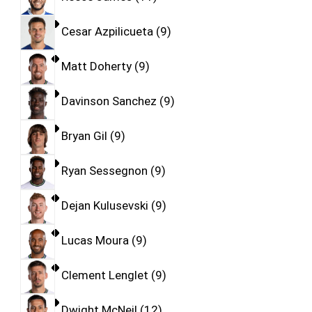
Cesar Azpilicueta
9
Matt Doherty
9
Davinson Sanchez
9
Bryan Gil
9
Ryan Sessegnon
9
Dejan Kulusevski
9
Lucas Moura
9
Clement Lenglet
9
Dwight McNeil
12