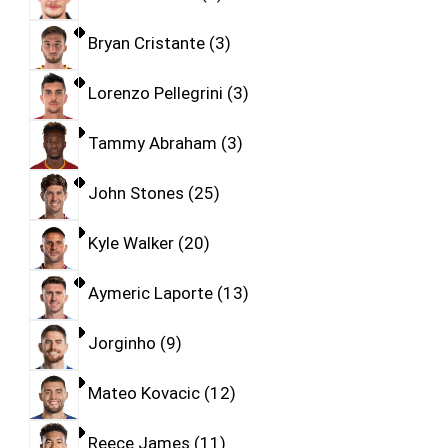
Bryan Cristante
3
Lorenzo Pellegrini
3
Tammy Abraham
3
John Stones
25
Kyle Walker
20
Aymeric Laporte
13
Jorginho
9
Mateo Kovacic
12
Reece James
11