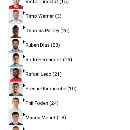
Victor Lindelof
15
Timo Werner
3
Thomas Partey
26
Ruben Dias
23
Rodri Hernandez
19
Rafael Leao
21
Presnel Kimpembe
10
Phil Foden
24
Mason Mount
18