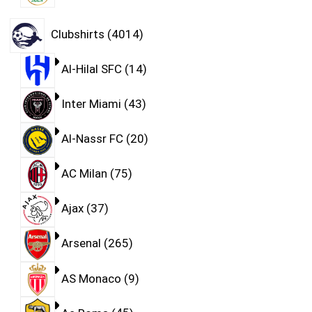
Clubshirts
4014
Al-Hilal SFC
14
Inter Miami
43
Al-Nassr FC
20
AC Milan
75
Ajax
37
Arsenal
265
AS Monaco
9