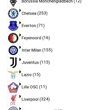
Borussia Monchengladbach
12
Chelsea
253
Everton
71
Feyenoord
16
Inter Milan
155
Juventus
115
Lazio
15
Lille OSC
11
Liverpool
324