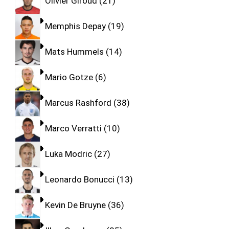
Olivier Giroud
21
Memphis Depay
19
Mats Hummels
14
Mario Gotze
6
Marcus Rashford
38
Marco Verratti
10
Luka Modric
27
Leonardo Bonucci
13
Kevin De Bruyne
36