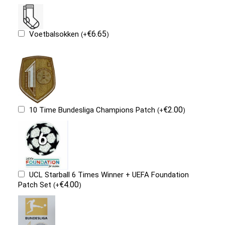
€
6.65
Voetbalsokken
(
+
)
€
2.00
10 Time Bundesliga Champions Patch
(
+
)
UCL Starball 6 Times Winner + UEFA Foundation
€
4.00
Patch Set
(
+
)