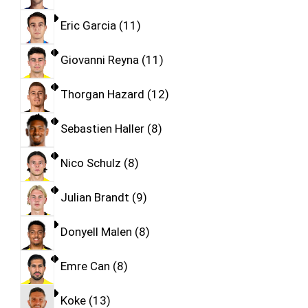
Eric Garcia
11
Giovanni Reyna
11
Thorgan Hazard
12
Sebastien Haller
8
Nico Schulz
8
Julian Brandt
9
Donyell Malen
8
Emre Can
8
Koke
13