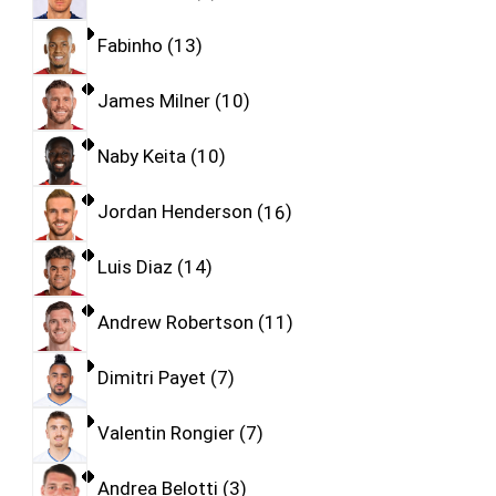
Fabinho
13
James Milner
10
Naby Keita
10
Jordan Henderson
16
Luis Diaz
14
Andrew Robertson
11
Dimitri Payet
7
Valentin Rongier
7
Andrea Belotti
3