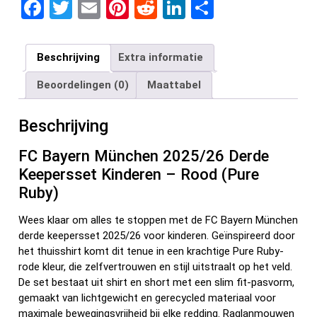
F
T
E
Pi
R
Li
D
a
wi
m
nt
e
n
el
ce
tt
ail
er
d
ke
e
Beschrijving
Extra informatie
b
er
es
di
dI
n
Beoordelingen (0)
Maattabel
o
t
t
n
o
Beschrijving
k
FC Bayern München 2025/26 Derde
Keepersset Kinderen – Rood (Pure
Ruby)
Wees klaar om alles te stoppen met de FC Bayern München
derde keepersset 2025/26 voor kinderen. Geïnspireerd door
het thuisshirt komt dit tenue in een krachtige Pure Ruby-
rode kleur, die zelfvertrouwen en stijl uitstraalt op het veld.
De set bestaat uit shirt en short met een slim fit-pasvorm,
gemaakt van lichtgewicht en gerecycled materiaal voor
maximale bewegingsvrijheid bij elke redding. Raglanmouwen