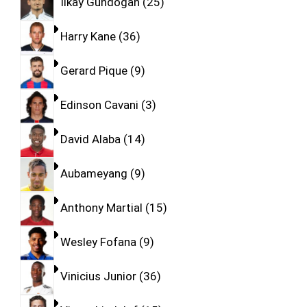
Ilkay Gundogan
25
Harry Kane
36
Gerard Pique
9
Edinson Cavani
3
David Alaba
14
Aubameyang
9
Anthony Martial
15
Wesley Fofana
9
Vinicius Junior
36