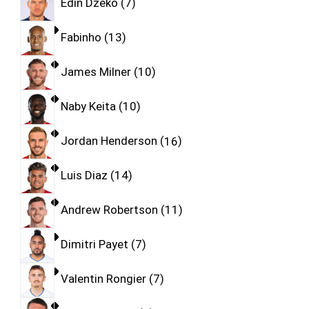
Edin Dzeko
7
Fabinho
13
James Milner
10
Naby Keita
10
Jordan Henderson
16
Luis Diaz
14
Andrew Robertson
11
Dimitri Payet
7
Valentin Rongier
7