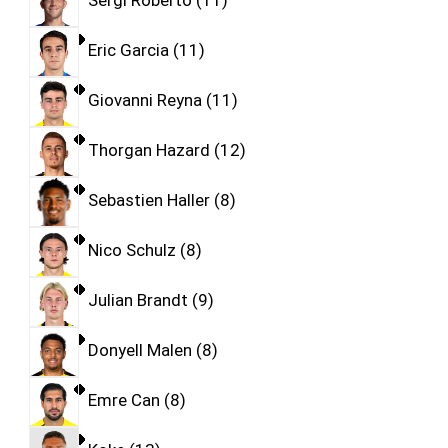
Sergi Roberto
11
Eric Garcia
11
Giovanni Reyna
11
Thorgan Hazard
12
Sebastien Haller
8
Nico Schulz
8
Julian Brandt
9
Donyell Malen
8
Emre Can
8