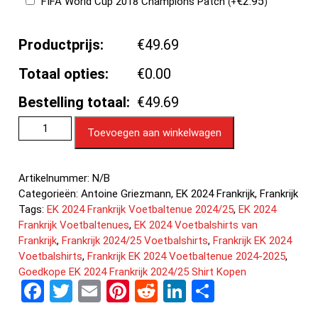
€
2.95
FIFA World Cup 2018 Champions Patch
(
+
)
Productprijs:
€49.69
Totaal opties:
€0.00
Bestelling totaal:
€49.69
Toevoegen aan winkelwagen
Artikelnummer:
N/B
Categorieën:
Antoine Griezmann
,
EK 2024 Frankrijk
,
Frankrijk
Tags:
EK 2024 Frankrijk Voetbaltenue 2024/25
,
EK 2024
Frankrijk Voetbaltenues
,
EK 2024 Voetbalshirts van
Frankrijk
,
Frankrijk 2024/25 Voetbalshirts
,
Frankrijk EK 2024
Voetbalshirts
,
Frankrijk EK 2024 Voetbaltenue 2024-2025
,
Goedkope EK 2024 Frankrijk 2024/25 Shirt Kopen
F
T
E
Pi
R
Li
D
a
wi
m
nt
e
n
el