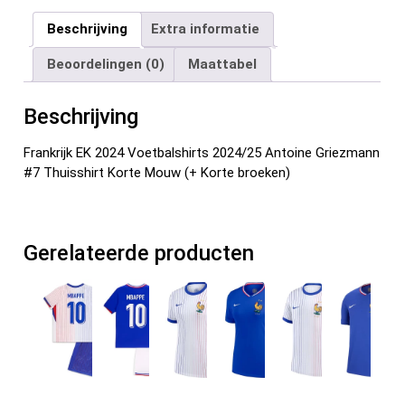
ce
tt
ail
er
d
ke
e
Beschrijving
Extra informatie
b
er
es
di
dI
n
Beoordelingen (0)
Maattabel
o
t
t
n
o
Beschrijving
k
Frankrijk EK 2024 Voetbalshirts 2024/25 Antoine Griezmann
#7 Thuisshirt Korte Mouw (+ Korte broeken)
Gerelateerde producten