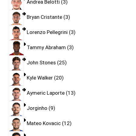
Andrea Belotti
3
Bryan Cristante
3
Lorenzo Pellegrini
3
Tammy Abraham
3
John Stones
25
Kyle Walker
20
Aymeric Laporte
13
Jorginho
9
Mateo Kovacic
12