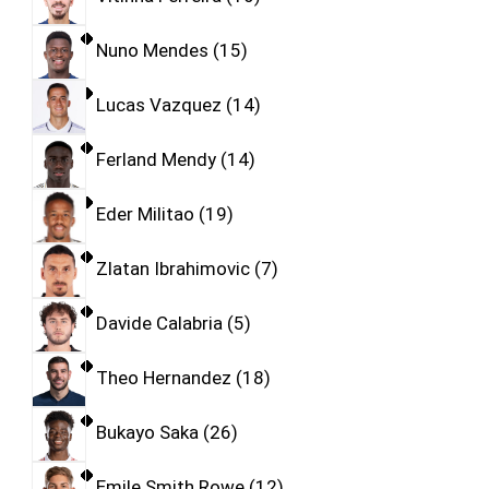
Nuno Mendes
15
Lucas Vazquez
14
Ferland Mendy
14
Eder Militao
19
Zlatan Ibrahimovic
7
Davide Calabria
5
Theo Hernandez
18
Bukayo Saka
26
Emile Smith Rowe
12