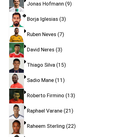
Jonas Hofmann
9
Borja Iglesias
3
Ruben Neves
7
David Neres
3
Thiago Silva
15
Sadio Mane
11
Roberto Firmino
13
Raphael Varane
21
Raheem Sterling
22