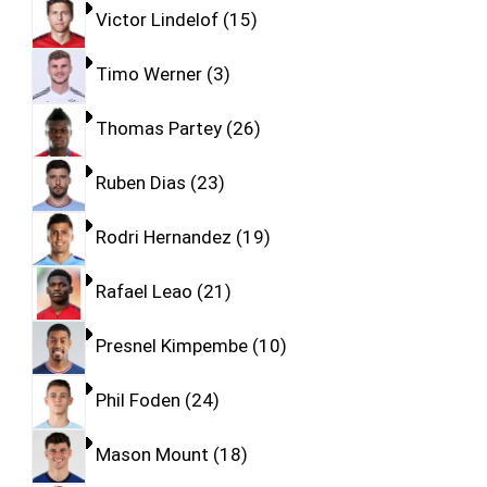
Victor Lindelof
15
Timo Werner
3
Thomas Partey
26
Ruben Dias
23
Rodri Hernandez
19
Rafael Leao
21
Presnel Kimpembe
10
Phil Foden
24
Mason Mount
18