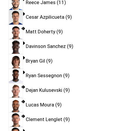
Reece James
11
Cesar Azpilicueta
9
Matt Doherty
9
Davinson Sanchez
9
Bryan Gil
9
Ryan Sessegnon
9
Dejan Kulusevski
9
Lucas Moura
9
Clement Lenglet
9