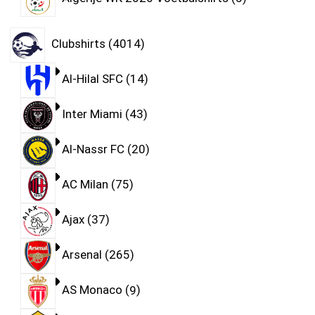
Clubshirts
4014
Al-Hilal SFC
14
Inter Miami
43
Al-Nassr FC
20
AC Milan
75
Ajax
37
Arsenal
265
AS Monaco
9