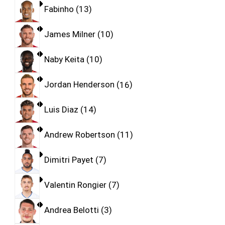
Fabinho
13
James Milner
10
Naby Keita
10
Jordan Henderson
16
Luis Diaz
14
Andrew Robertson
11
Dimitri Payet
7
Valentin Rongier
7
Andrea Belotti
3