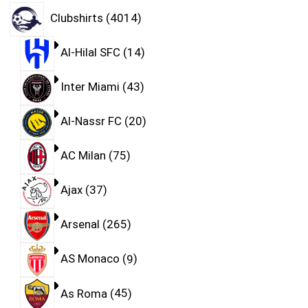
Clubshirts
4014
Al-Hilal SFC
14
Inter Miami
43
Al-Nassr FC
20
AC Milan
75
Ajax
37
Arsenal
265
AS Monaco
9
As Roma
45