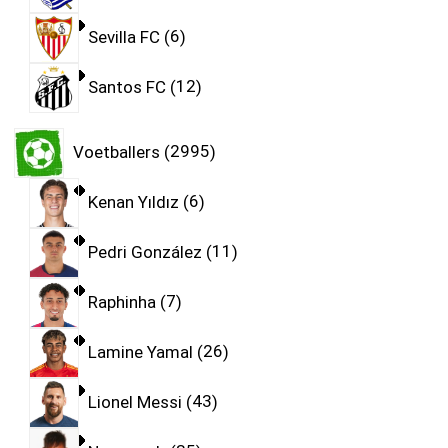
Sevilla FC
6
Santos FC
12
Voetballers
2995
Kenan Yıldız
6
Pedri González
11
Raphinha
7
Lamine Yamal
26
Lionel Messi
43