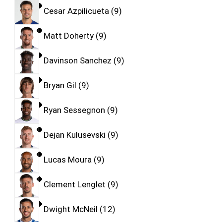
Cesar Azpilicueta
9
Matt Doherty
9
Davinson Sanchez
9
Bryan Gil
9
Ryan Sessegnon
9
Dejan Kulusevski
9
Lucas Moura
9
Clement Lenglet
9
Dwight McNeil
12