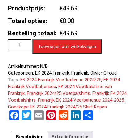
Productprijs:
€49.69
Totaal opties:
€0.00
Bestelling totaal:
€49.69
Toevoegen aan winkelwagen
Artikelnummer:
N/B
Categorieën:
EK 2024 Frankrijk
,
Frankrijk
,
Olivier Giroud
Tags:
EK 2024 Frankrijk Voetbaltenue 2024/25
,
EK 2024
Frankrijk Voetbaltenues
,
EK 2024 Voetbalshirts van
Frankrijk
,
Frankrijk 2024/25 Voetbalshirts
,
Frankrijk EK 2024
Voetbalshirts
,
Frankrijk EK 2024 Voetbaltenue 2024-2025
,
Goedkope EK 2024 Frankrijk 2024/25 Shirt Kopen
F
T
E
Pi
R
Li
D
a
wi
m
nt
e
n
el
ce
tt
ail
er
d
ke
e
Beschrijving
Extra informatie