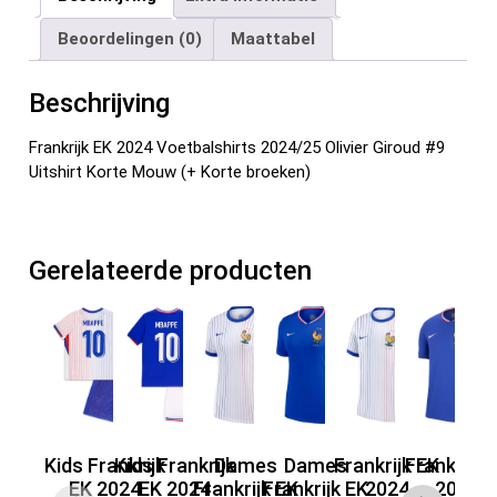
b
er
es
di
dI
n
Beoordelingen (0)
Maattabel
o
t
t
n
o
Beschrijving
k
Frankrijk EK 2024 Voetbalshirts 2024/25 Olivier Giroud #9
Uitshirt Korte Mouw (+ Korte broeken)
Gerelateerde producten
Kids Frankrijk
Kids Frankrijk
Dames
Dames
Frankrijk EK
Frankrijk 
Kid
EK 2024
EK 2024
Frankrijk EK
Frankrijk EK
2024
2024