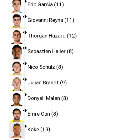
Eric Garcia
11
Giovanni Reyna
11
Thorgan Hazard
12
Sebastien Haller
8
Nico Schulz
8
Julian Brandt
9
Donyell Malen
8
Emre Can
8
Koke
13