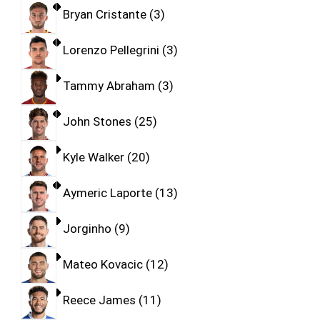
Bryan Cristante
3
Lorenzo Pellegrini
3
Tammy Abraham
3
John Stones
25
Kyle Walker
20
Aymeric Laporte
13
Jorginho
9
Mateo Kovacic
12
Reece James
11